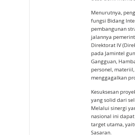
Menurutnya, peng
fungsi Bidang In
pembangunan stra
jalannya pemerint
Direktorat IV (Di
pada Jamintel gu
Gangguan, Hambat
personel, materii
menggagalkan pro
Kesuksesan proye
yang solid dari s
Melalui sinergi y
nasional ini dapa
target utama, yai
Sasaran.