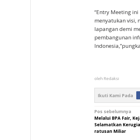
“Entry Meeting in
menyatukan visi, 
lapangan demi m
pembangunan infra
Indonesia,”pungk
oleh
Redaksi
Ikuti Kami Pada
Navigasi
Pos sebelumnya
Melalui BPA Fair, K
pos
Selamatkan Kerugi
ratusan Miliar