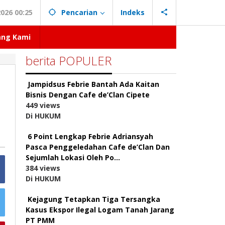
026 00:25
Pencarian
Indeks
ang Kami
berita POPULER
Jampidsus Febrie Bantah Ada Kaitan
Bisnis Dengan Cafe de’Clan Cipete
449 views
Di HUKUM
6 Point Lengkap Febrie Adriansyah
Pasca Penggeledahan Cafe de’Clan Dan
Sejumlah Lokasi Oleh Po…
384 views
Di HUKUM
Kejagung Tetapkan Tiga Tersangka
Kasus Ekspor Ilegal Logam Tanah Jarang
PT PMM