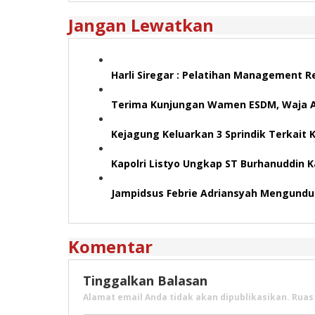
Jangan Lewatkan
Harli Siregar : Pelatihan Management R
Terima Kunjungan Wamen ESDM, Waja As
Kejagung Keluarkan 3 Sprindik Terkait
Kapolri Listyo Ungkap ST Burhanuddin 
Jampidsus Febrie Adriansyah Mengundur
Komentar
Tinggalkan Balasan
Alamat email Anda tidak akan dipublikasikan.
Ruas