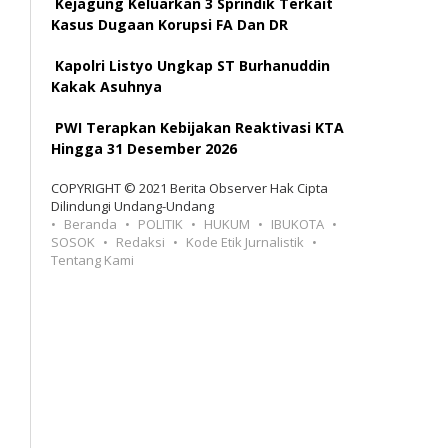
Kejagung Keluarkan 3 Sprindik Terkait
Kasus Dugaan Korupsi FA Dan DR
Kapolri Listyo Ungkap ST Burhanuddin
Kakak Asuhnya
PWI Terapkan Kebijakan Reaktivasi KTA
Hingga 31 Desember 2026
COPYRIGHT © 2021 Berita Observer Hak Cipta
Dilindungi Undang-Undang
Beranda
POLITIK
HUKUM
IBUKOTA
SOSOK
Redaksi
Kode Etik Jurnalistik
Tentang Kami