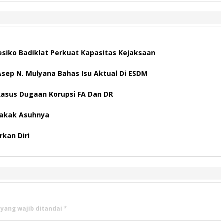
esiko Badiklat Perkuat Kapasitas Kejaksaan
ep N. Mulyana Bahas Isu Aktual Di ESDM
 Kasus Dugaan Korupsi FA Dan DR
Kakak Asuhnya
kan Diri
 yang wajib ditandai
*