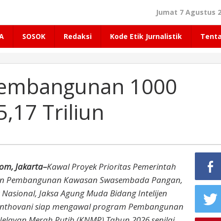
Jumat 7 Agustus 2
A
SOSOK
Redaksi
Kode Etik Jurnalistik
Tent
 Pembangunan 1000
,17 Triliun
om, Jakarta–
Kawal Proyek Prioritas Pemerintah
tan Pembangunan Kawasan Swasembada Pangan,
r Nasional, Jaksa Agung Muda Bidang Intelijen
Manthovani siap mengawal program Pembangunan
layan Merah Putih (KNMP) Tahun 2026 senilai