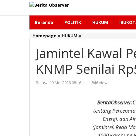
Lewati
ke
konten
Beranda
POLITIK
HUKUM
IBUKOT
Homepage
»
HUKUM
»
Jamintel
Kawal
Jamintel Kawal
Pembangunan
1000
KNMP
KNMP Senilai Rp5
Senilai
Rp5,17
Triliun
Selasa 19 Mei 2026 08:16
oleh
-
1,846 views
Redaksi
BeritaObserver.C
tentang Percepa
Energi, dan Ai
(Jamintel) Reda 
1000 Kampung Ne