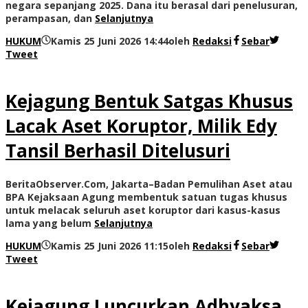
negara sepanjang 2025. Dana itu berasal dari penelusuran,
perampasan, dan
Selanjutnya
HUKUM
Kamis 25 Juni 2026 14:44
oleh
Redaksi
Sebar
Tweet
Kejagung Bentuk Satgas Khusus
Lacak Aset Koruptor, Milik Edy
Tansil Berhasil Ditelusuri
BeritaObserver.Com, Jakarta–Badan Pemulihan Aset atau
BPA Kejaksaan Agung membentuk satuan tugas khusus
untuk melacak seluruh aset koruptor dari kasus-kasus
lama yang belum
Selanjutnya
HUKUM
Kamis 25 Juni 2026 11:15
oleh
Redaksi
Sebar
Tweet
Kejagung Luncurkan Adhyaksa