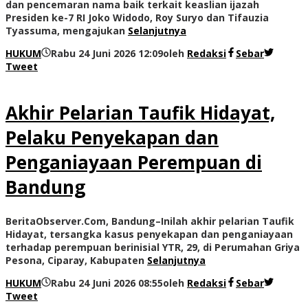
dan pencemaran nama baik terkait keaslian ijazah
Presiden ke-7 RI Joko Widodo, Roy Suryo dan Tifauzia
Tyassuma, mengajukan
Selanjutnya
HUKUM
Rabu 24 Juni 2026 12:09
oleh
Redaksi
Sebar
Tweet
Akhir Pelarian Taufik Hidayat,
Pelaku Penyekapan dan
Penganiayaan Perempuan di
Bandung
BeritaObserver.Com, Bandung–Inilah akhir pelarian Taufik
Hidayat, tersangka kasus penyekapan dan penganiayaan
terhadap perempuan berinisial YTR, 29, di Perumahan Griya
Pesona, Ciparay, Kabupaten
Selanjutnya
HUKUM
Rabu 24 Juni 2026 08:55
oleh
Redaksi
Sebar
Tweet