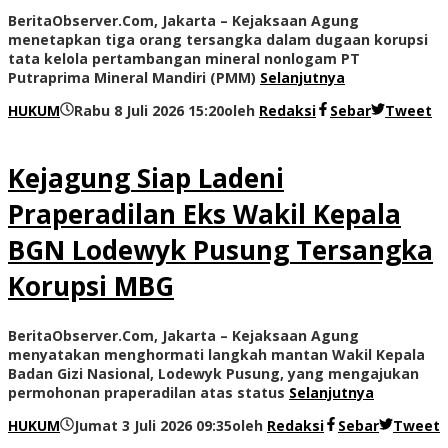
BeritaObserver.Com, Jakarta – Kejaksaan Agung
menetapkan tiga orang tersangka dalam dugaan korupsi
tata kelola pertambangan mineral nonlogam PT
Putraprima Mineral Mandiri (PMM)
Selanjutnya
HUKUM
Rabu 8 Juli 2026 15:20
oleh
Redaksi
Sebar
Tweet
Kejagung Siap Ladeni
Praperadilan Eks Wakil Kepala
BGN Lodewyk Pusung Tersangka
Korupsi MBG
BeritaObserver.Com, Jakarta – Kejaksaan Agung
menyatakan menghormati langkah mantan Wakil Kepala
Badan Gizi Nasional, Lodewyk Pusung, yang mengajukan
permohonan praperadilan atas status
Selanjutnya
HUKUM
Jumat 3 Juli 2026 09:35
oleh
Redaksi
Sebar
Tweet