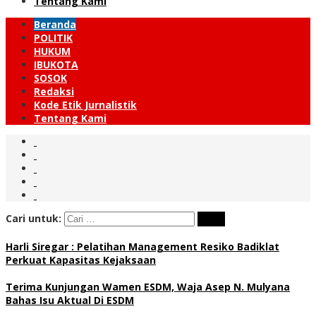
Tentang Kami
Beranda
POLITIK
HUKUM
IBUKOTA
SOSOK
Redaksi
Kode Etik Jurnalistik
Tentang Kami
Cari untuk:
Harli Siregar : Pelatihan Management Resiko Badiklat
Perkuat Kapasitas Kejaksaan
Terima Kunjungan Wamen ESDM, Waja Asep N. Mulyana
Bahas Isu Aktual Di ESDM