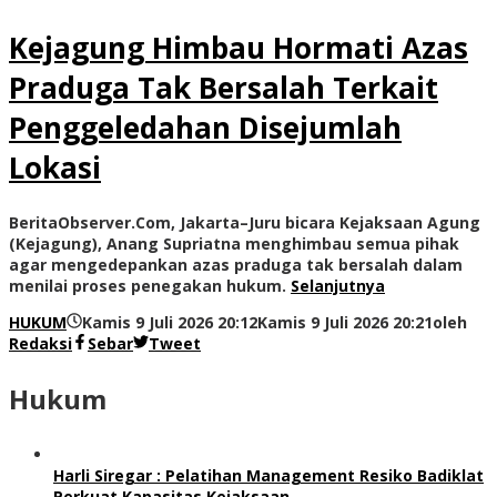
Kejagung Himbau Hormati Azas
Praduga Tak Bersalah Terkait
Penggeledahan Disejumlah
Lokasi
BeritaObserver.Com, Jakarta–Juru bicara Kejaksaan Agung
(Kejagung), Anang Supriatna menghimbau semua pihak
agar mengedepankan azas praduga tak bersalah dalam
menilai proses penegakan hukum.
Selanjutnya
HUKUM
Kamis 9 Juli 2026 20:12
Kamis 9 Juli 2026 20:21
oleh
Redaksi
Sebar
Tweet
Hukum
Harli Siregar : Pelatihan Management Resiko Badiklat
Perkuat Kapasitas Kejaksaan