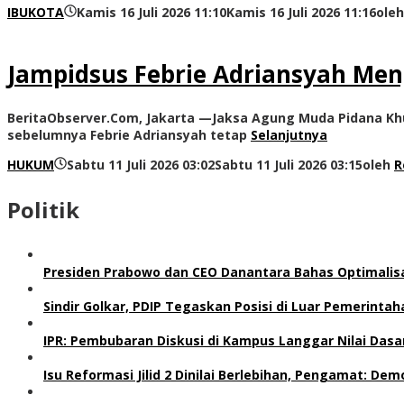
IBUKOTA
Kamis 16 Juli 2026 11:10
Kamis 16 Juli 2026 11:16
ole
Jampidsus Febrie Adriansyah Men
BeritaObserver.Com, Jakarta —Jaksa Agung Muda Pidana Khus
sebelumnya Febrie Adriansyah tetap
Selanjutnya
HUKUM
Sabtu 11 Juli 2026 03:02
Sabtu 11 Juli 2026 03:15
oleh
R
Politik
Presiden Prabowo dan CEO Danantara Bahas Optimalis
Sindir Golkar, PDIP Tegaskan Posisi di Luar Pemerinta
IPR: Pembubaran Diskusi di Kampus Langgar Nilai Das
Isu Reformasi Jilid 2 Dinilai Berlebihan, Pengamat: D