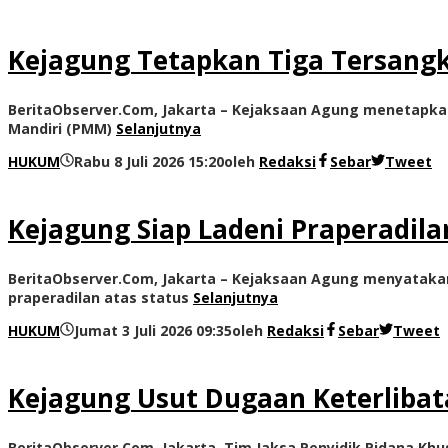
Kejagung Tetapkan Tiga Tersangk
BeritaObserver.Com, Jakarta – Kejaksaan Agung menetapka
Mandiri (PMM)
Selanjutnya
HUKUM
Rabu 8 Juli 2026 15:20
oleh
Redaksi
Sebar
Tweet
Kejagung Siap Ladeni Praperadil
BeritaObserver.Com, Jakarta – Kejaksaan Agung menyatak
praperadilan atas status
Selanjutnya
HUKUM
Jumat 3 Juli 2026 09:35
oleh
Redaksi
Sebar
Tweet
Kejagung Usut Dugaan Keterlibat
BeritaObserver.Com, Jakarta–Tim Jaksa Penyidik Pidana Khu