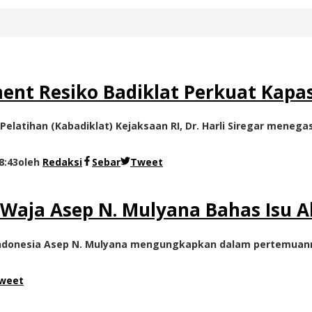
ment Resiko Badiklat Perkuat Kapa
elatihan (Kabadiklat) Kejaksaan RI, Dr. Harli Siregar meneg
8:43
oleh
Redaksi
Sebar
Tweet
aja Asep N. Mulyana Bahas Isu A
Indonesia Asep N. Mulyana mengungkapkan dalam pertemuann
weet