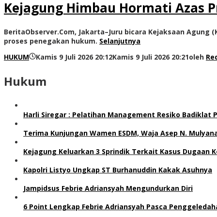
Kejagung Himbau Hormati Azas Pr
BeritaObserver.Com, Jakarta–Juru bicara Kejaksaan Agung
proses penegakan hukum.
Selanjutnya
HUKUM
Kamis 9 Juli 2026 20:12
Kamis 9 Juli 2026 20:21
oleh
Re
Hukum
Harli Siregar : Pelatihan Management Resiko Badiklat
Terima Kunjungan Wamen ESDM, Waja Asep N. Mulyana 
Kejagung Keluarkan 3 Sprindik Terkait Kasus Dugaan K
Kapolri Listyo Ungkap ST Burhanuddin Kakak Asuhnya
Jampidsus Febrie Adriansyah Mengundurkan Diri
6 Point Lengkap Febrie Adriansyah Pasca Penggeledah