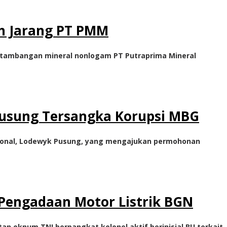
ah Jarang PT PMM
ertambangan mineral nonlogam PT Putraprima Mineral
Pusung Tersangka Korupsi MBG
sional, Lodewyk Pusung, yang mengajukan permohonan
 Pengadaan Motor Listrik BGN
n oknum TNI berpangkat kolonel aktif berinisial BU terkait