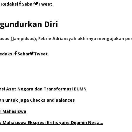
h
Redaksi
Sebar
Tweet
gundurkan Diri
us (Jampidsus), Febrie Adriansyah akhirnya mengajukan peng
edaksi
Sebar
Tweet
asi Aset Negara dan Transformasi BUMN
han untuk Jaga Checks and Balances
ar Mahasiswa
emo Mahasiswa Ekspresi Kritis yang Dijamin Nega…