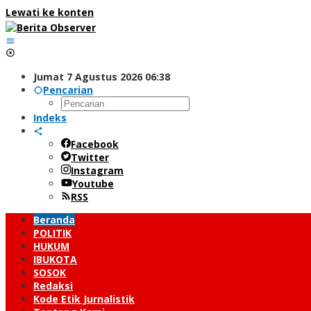
Lewati ke konten
Jumat 7 Agustus 2026 06:38
Pencarian
Indeks
Facebook
Twitter
Instagram
Youtube
RSS
Beranda
POLITIK
HUKUM
IBUKOTA
SOSOK
Redaksi
Kode Etik Jurnalistik