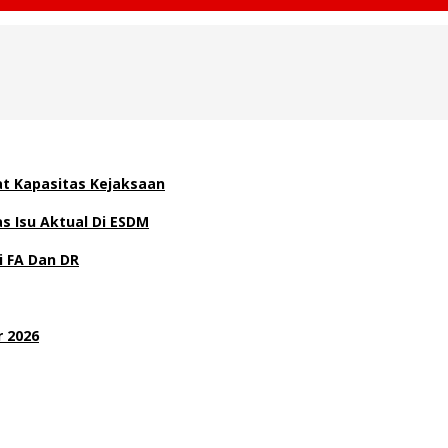
at Kapasitas Kejaksaan
 Isu Aktual Di ESDM
i FA Dan DR
 2026