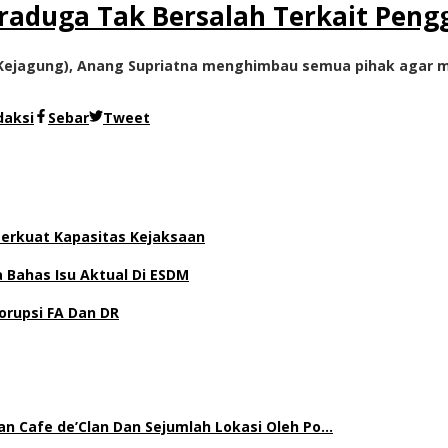
aduga Tak Bersalah Terkait Peng
 (Kejagung), Anang Supriatna menghimbau semua pihak agar 
daksi
Sebar
Tweet
 Perkuat Kapasitas Kejaksaan
Bahas Isu Aktual Di ESDM
orupsi FA Dan DR
an Cafe de’Clan Dan Sejumlah Lokasi Oleh Po…