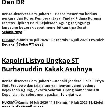
Dan DR
BeritaObserver.Com, Jakarta—Pasca menerima berkas
perkara dari Korps PemberantasanTindak Pidana Korupsi
(Kortas Tipikor) Polri, Kejaksaan Agung (Kejagung)
langsung begerak cepat menerbitkan tiga Surat
Selanjutnya
HUKUM
Kamis 16 Juli 2026 11:51
Kamis 16 Juli 2026 11:52
oleh
Redaksi
Sebar
Tweet
Kapolri Listyo Ungkap ST
Burhanuddin Kakak Asuhnya
BeritaObserver.Com, Jakarta—Kapolri Jenderal Polisi Listyo
Sigit Prabowo dan jajajarannya menyambangi gedung
Kejaksaan Agung, Jakarta Selatan. Orang nomar satu di
Kepolisian tersebut menegaskan
Selanjutnya
HUKUM
Kamis 16 Juli 2026 11:38
Kamis 16 Juli 2026 11:42
oleh
Redaksi
Sebar
Tweet