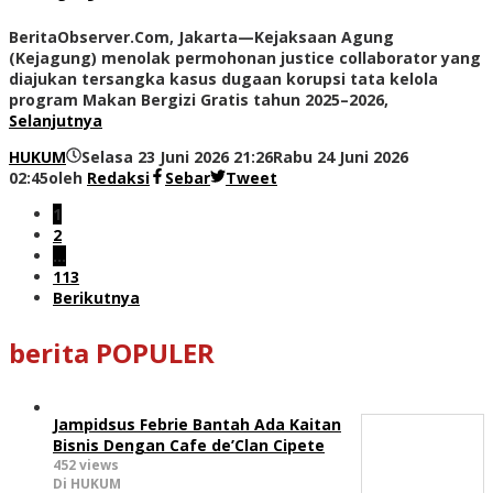
BeritaObserver.Com, Jakarta—Kejaksaan Agung
(Kejagung) menolak permohonan justice collaborator yang
diajukan tersangka kasus dugaan korupsi tata kelola
program Makan Bergizi Gratis tahun 2025–2026,
Selanjutnya
HUKUM
Selasa 23 Juni 2026 21:26
Rabu 24 Juni 2026
02:45
oleh
Redaksi
Sebar
Tweet
1
2
…
113
Berikutnya
berita POPULER
Jampidsus Febrie Bantah Ada Kaitan
Bisnis Dengan Cafe de’Clan Cipete
452 views
Di HUKUM