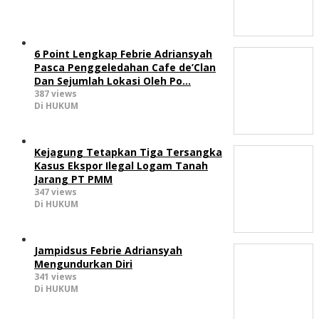
6 Point Lengkap Febrie Adriansyah
Pasca Penggeledahan Cafe de’Clan
Dan Sejumlah Lokasi Oleh Po…
387 views
Di HUKUM
Kejagung Tetapkan Tiga Tersangka
Kasus Ekspor Ilegal Logam Tanah
Jarang PT PMM
347 views
Di HUKUM
Jampidsus Febrie Adriansyah
Mengundurkan Diri
341 views
Di HUKUM