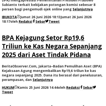
(IPR) mengapresiasi Pemerintahan Presiden Prabowo
Subianto terkait kebijakan potongan komisi sebesar 8
persen bagi pengemudi ojek online yang
Selanjutnya
IBUKOTA
Jumat 26 Juni 2026 18:13
Jumat 26 Juni 2026
18:17
oleh
Redaksi
Sebar
Tweet
BPA Kejagung Setor Rp19,6
Triliun ke Kas Negara Sepanjang
2025 dari Aset Tindak Pidana
BeritaObserver.Com, Jakarta–Badan Pemulihan Aset (BPA)
Kejaksaan Agung mengembalikan Rp19,6 triliun ke kas
negara sepanjang 2025. Dana itu berasal dari penelusuran,
perampasan, dan
Selanjutnya
HUKUM
Kamis 25 Juni 2026 14:44
oleh
Redaksi
Sebar
Tweet