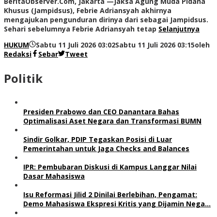
BeritaObserver.Com, Jakarta —Jaksa Agung Muda Pidana
Khusus (Jampidsus), Febrie Adriansyah akhirnya
mengajukan pengunduran dirinya dari sebagai Jampidsus.
Sehari sebelumnya Febrie Adriansyah tetap
Selanjutnya
HUKUM
Sabtu 11 Juli 2026 03:02
Sabtu 11 Juli 2026 03:15
oleh
Redaksi
Sebar
Tweet
Politik
Presiden Prabowo dan CEO Danantara Bahas
Optimalisasi Aset Negara dan Transformasi BUMN
Sindir Golkar, PDIP Tegaskan Posisi di Luar
Pemerintahan untuk Jaga Checks and Balances
IPR: Pembubaran Diskusi di Kampus Langgar Nilai
Dasar Mahasiswa
Isu Reformasi Jilid 2 Dinilai Berlebihan, Pengamat:
Demo Mahasiswa Ekspresi Kritis yang Dijamin Nega…