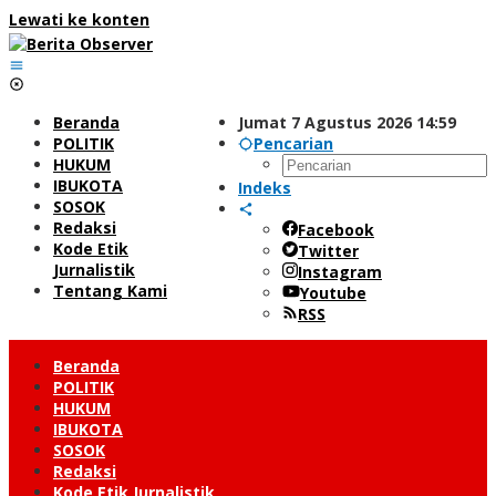
Lewati ke konten
Beranda
Jumat 7 Agustus 2026 14:59
POLITIK
Pencarian
HUKUM
IBUKOTA
Indeks
SOSOK
Redaksi
Facebook
Kode Etik
Twitter
Jurnalistik
Instagram
Tentang Kami
Youtube
RSS
Beranda
POLITIK
HUKUM
IBUKOTA
SOSOK
Redaksi
Kode Etik Jurnalistik