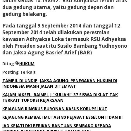
lahan seluas 10.138m2. RSU Adhyaksa terdiri atas
dua gedung utama, yaitu gedung depan dan
gedung belakang.
Pada tanggal 9 September 2014 dan tanggal 12
September 2014 telah dilakukan peresmian
kawasan Adhyaksa Loka termasuk RSU Adhyaksa
oleh Presiden saat itu Susilo Bambang Yudhoyono
dan Jaksa Agung Basrief Arief (BAR)
Ditag
HUKUM
Posting Terkait
TAMPIL DI UNDIP, JAKSA AGUNG: PENEGAKAN HUKUM DI
INDONESIA MASIH JALAN DITEMPAT
KAJARI JAKSEL, RAIMEL J “KULIAHI” 37 SISWA DIKLAT TAK
TERKAIT TUPOKSI KEJAKSAAN
KEJAGUNG RINGKUS BURONAN KASUS KORUPSI KUT
KEJAGUNG KEMBALI MUTASI 80 PEJABAT ESSELON II DAN III
IAD KEJATI DKI BERIKAN BANTUAN SEMBAKO KEPADA