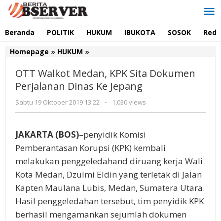
Lewati
ke
konten
Beranda
POLITIK
HUKUM
IBUKOTA
SOSOK
Reda
Homepage
»
HUKUM
»
OTT
Walkot
OTT Walkot Medan, KPK Sita Dokumen
Medan,
KPK
Perjalanan Dinas Ke Jepang
Sita
Sabtu 19 Oktober 2019 13:22
oleh
-
1,030 views
Dokumen
Redaksi
Perjalanan
Dinas
JAKARTA (BOS)
–penyidik Komisi
Ke
Jepang
Pemberantasan Korupsi (KPK) kembali
melakukan penggeledahand diruang kerja Wali
Kota Medan, Dzulmi Eldin yang terletak di Jalan
Kapten Maulana Lubis, Medan, Sumatera Utara.
Hasil penggeledahan tersebut, tim penyidik KPK
berhasil mengamankan sejumlah dokumen