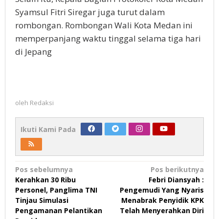
Syamsul Fitri Siregar juga turut dalam
rombongan. Rombongan Wali Kota Medan ini
memperpanjang waktu tinggal selama tiga hari
di Jepang
oleh
Redaksi
Ikuti Kami Pada
Navigasi
Pos sebelumnya
Pos berikutnya
Kerahkan 30 Ribu
Febri Diansyah :
pos
Personel, Panglima TNI
Pengemudi Yang Nyaris
Tinjau Simulasi
Menabrak Penyidik KPK
Pengamanan Pelantikan
Telah Menyerahkan Diri