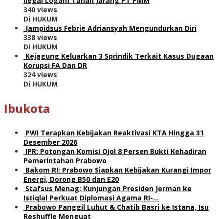
Ilegal Logam Tanah Jarang PT PMM
340 views
Di HUKUM
Jampidsus Febrie Adriansyah Mengundurkan Diri
338 views
Di HUKUM
Kejagung Keluarkan 3 Sprindik Terkait Kasus Dugaan
Korupsi FA Dan DR
324 views
Di HUKUM
Ibukota
PWI Terapkan Kebijakan Reaktivasi KTA Hingga 31
Desember 2026
IPR: Potongan Komisi Ojol 8 Persen Bukti Kehadiran
Pemerintahan Prabowo
Bakom RI: Prabowo Siapkan Kebijakan Kurangi Impor
Energi, Dorong B50 dan E20
Stafsus Menag: Kunjungan Presiden Jerman ke
Istiqlal Perkuat Diplomasi Agama RI-…
Prabowo Panggil Luhut & Chatib Basri ke Istana, Isu
Reshuffle Menguat