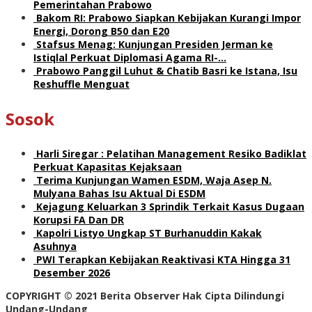
Pemerintahan Prabowo
Bakom RI: Prabowo Siapkan Kebijakan Kurangi Impor
Energi, Dorong B50 dan E20
Stafsus Menag: Kunjungan Presiden Jerman ke
Istiqlal Perkuat Diplomasi Agama RI-…
Prabowo Panggil Luhut & Chatib Basri ke Istana, Isu
Reshuffle Menguat
Sosok
Harli Siregar : Pelatihan Management Resiko Badiklat
Perkuat Kapasitas Kejaksaan
Terima Kunjungan Wamen ESDM, Waja Asep N.
Mulyana Bahas Isu Aktual Di ESDM
Kejagung Keluarkan 3 Sprindik Terkait Kasus Dugaan
Korupsi FA Dan DR
Kapolri Listyo Ungkap ST Burhanuddin Kakak
Asuhnya
PWI Terapkan Kebijakan Reaktivasi KTA Hingga 31
Desember 2026
COPYRIGHT © 2021 Berita Observer Hak Cipta Dilindungi
Undang-Undang