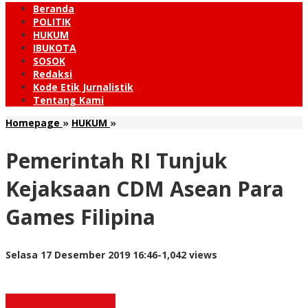
Beranda
POLITIK
HUKUM
IBUKOTA
SOSOK
Redaksi
Kode Etik Jurnalistik
Tentang Kami
Pemerintah
Homepage
»
HUKUM
»
RI
Tunjuk
Pemerintah RI Tunjuk
Kejaksaan
CDM
Kejaksaan CDM Asean Para
Asean
Para
Games Filipina
Games
Filipina
oleh
Selasa 17 Desember 2019 16:46
-
1,042 views
Redaksi