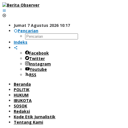
Lewati
ke
konten
Jumat 7 Agustus 2026 10:17
Pencarian
Indeks
Facebook
Twitter
Instagram
Youtube
RSS
Beranda
POLITIK
HUKUM
IBUKOTA
SOSOK
Redaksi
Kode Etik Jurnalistik
Tentang Kami