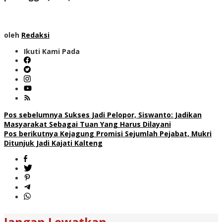
oleh
Redaksi
Ikuti Kami Pada
Navigasi
Pos sebelumnya
Sukses Jadi Pelopor, Siswanto: Jadikan
Masyarakat Sebagai Tuan Yang Harus Dilayani
pos
Pos berikutnya
Kejagung Promisi Sejumlah Pejabat, Mukri
Ditunjuk Jadi Kajati Kalteng
Jangan Lewatkan