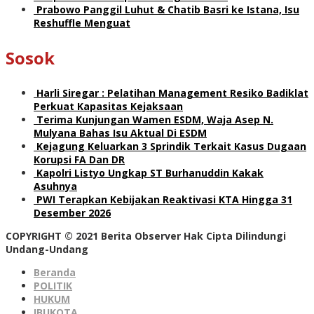
Prabowo Panggil Luhut & Chatib Basri ke Istana, Isu
Reshuffle Menguat
Sosok
Harli Siregar : Pelatihan Management Resiko Badiklat
Perkuat Kapasitas Kejaksaan
Terima Kunjungan Wamen ESDM, Waja Asep N.
Mulyana Bahas Isu Aktual Di ESDM
Kejagung Keluarkan 3 Sprindik Terkait Kasus Dugaan
Korupsi FA Dan DR
Kapolri Listyo Ungkap ST Burhanuddin Kakak
Asuhnya
PWI Terapkan Kebijakan Reaktivasi KTA Hingga 31
Desember 2026
COPYRIGHT © 2021 Berita Observer Hak Cipta Dilindungi
Undang-Undang
Beranda
POLITIK
HUKUM
IBUKOTA