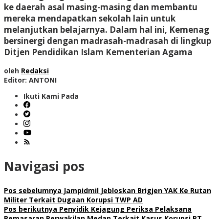
ke daerah asal masing-masing dan membantu
mereka mendapatkan sekolah lain untuk
melanjutkan belajarnya. Dalam hal ini, Kemenag
bersinergi dengan madrasah-madrasah di lingkup
Ditjen Pendidikan Islam Kementerian Agama
oleh
Redaksi
Editor: ANTONI
Ikuti Kami Pada
Navigasi pos
Pos sebelumnya
Jampidmil Jebloskan Brigjen YAK Ke Rutan
Militer Terkait Dugaan Korupsi TWP AD
Pos berikutnya
Penyidik Kejagung Periksa Pelaksana
Pemasaran Perwakilan Medan Terkait Kasus Korupsi PT