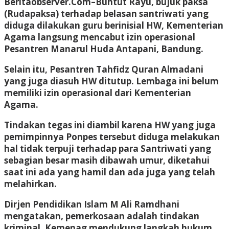
Beritaobserver.Com
–Buntut Rayu, bujuk paksa
(Rudapaksa) terhadap belasan santriwati yang
diduga dilakukan guru berinisial HW, Kementerian
Agama langsung mencabut izin operasional
Pesantren Manarul Huda Antapani, Bandung.
Selain itu, Pesantren Tahfidz Quran Almadani
yang juga diasuh HW ditutup. Lembaga ini belum
memiliki izin operasional dari Kementerian
Agama.
Tindakan tegas ini diambil karena HW yang juga
pemimpinnya Ponpes tersebut diduga melakukan
hal tidak terpuji terhadap para Santriwati yang
sebagian besar masih dibawah umur, diketahui
saat ini ada yang hamil dan ada juga yang telah
melahirkan.
Dirjen Pendidikan Islam M Ali Ramdhani
mengatakan, pemerkosaan adalah tindakan
kriminal. Kemenag mendukung langkah hukum