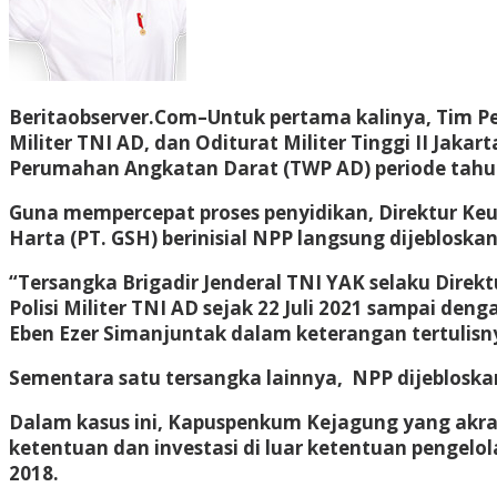
Beritaobserver.Com
–Untuk pertama kalinya, Tim Pen
Militer TNI AD, dan Oditurat Militer Tinggi II Ja
Perumahan Angkatan Darat (TWP AD) periode tahu
Guna mempercepat proses penyidikan, Direktur Keua
Harta (PT. GSH) berinisial NPP langsung dijebloskan
“Tersangka Brigadir Jenderal TNI YAK selaku Direk
Polisi Militer TNI AD sejak 22 Juli 2021 sampai 
Eben Ezer Simanjuntak dalam keterangan tertulisny
Sementara satu tersangka lainnya, NPP dijeblosk
Dalam kasus ini, Kapuspenkum Kejagung yang akra
ketentuan dan investasi di luar ketentuan pengel
2018.