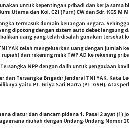
unakan untuk kepentingan pribadi dan kerja sama bis
h Bumi Utama dan Kol. CZI (Purn) CW dan Sdr. KGS M M
angka termasuk domain keuangan negara. Sehingga
yang dipotong dengan sistem auto debet langsung dar
likan uang yang telah disalah gunakan tersebut ke
 TNI YAK telah mengeluarkan uang dengan jumlah kes
 rupiah) dari rekening milik TWP AD ke rekening priba
 Tersangka NPP dengan dalih untuk pengadaan kavli
er dari Tersangka Brigadir Jenderal TNI YAK. Kata
iliknya yaitu PT. Griya Sari Harta (PT. GSH). Atas p
na diatur dan diancam pidana 1. Pasal 2 ayat (1) 
ebagaimana diubah dengan Undang-Undang Nomor 20