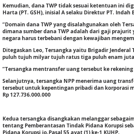
Kemudian, dana TWP tidak sesuai ketentuan ini dig
Harta (PT. GSH), inisial A selaku Direktur PT. Inda
“Domain dana TWP yang disalahgunakan oleh Ters
dimana sumber dana TWP adalah dari gaji prajurit 
negara harus terbebani dengan kewajiban mengemba
Ditegaskan Leo, Tersangka yaitu Brigadir Jenderal
puluh tujuh milyar tujuh ratus tiga puluh enam juta
“Tersangka mentransfer uang tersebut ke rekening
Selanjutnya, tersangka NPP menerima uang transf
tersebut untuk kepentingan pribadi dan korporasi m
Rp 127.736.000.000
Kedua tersangka disangkakan melanggar sebagaima
tentang Pemberantasan Tindak Pidana Korupsi s
Pidana Korupsi jo.Pasal 55 ayat (1) ke-1 KUHP.