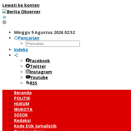
Lewati ke konten
Minggu 9 Agustus 2026 02:52
Pencarian
Indeks
Facebook
Twitter
Instagram
Youtube
RSS
Beranda
POLITIK
HUKUM
IBUKOTA
SOSOK
Redaksi
Kode Etik Jurnalistik