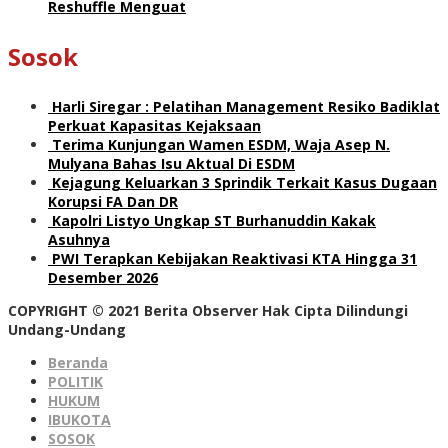
Reshuffle Menguat
Sosok
Harli Siregar : Pelatihan Management Resiko Badiklat
Perkuat Kapasitas Kejaksaan
Terima Kunjungan Wamen ESDM, Waja Asep N.
Mulyana Bahas Isu Aktual Di ESDM
Kejagung Keluarkan 3 Sprindik Terkait Kasus Dugaan
Korupsi FA Dan DR
Kapolri Listyo Ungkap ST Burhanuddin Kakak
Asuhnya
PWI Terapkan Kebijakan Reaktivasi KTA Hingga 31
Desember 2026
COPYRIGHT © 2021 Berita Observer Hak Cipta Dilindungi
Undang-Undang
Beranda
POLITIK
HUKUM
IBUKOTA
SOSOK