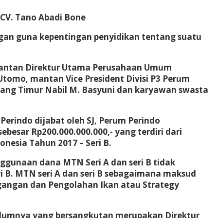
 CV. Tano Abadi Bone
gan guna kepentingan penyidikan tentang suatu
i mantan Direktur Utama Perusahaan Umum
 Utomo, mantan Vice President Divisi P3 Perum
ntang Timur Nabil M. Basyuni dan karyawan swasta
erindo dijabat oleh SJ, Perum Perindo
sar Rp200.000.000.000,- yang terdiri dari
nesia Tahun 2017 – Seri B.
gunaan dana MTN Seri A dan seri B tidak
i B. MTN seri A dan seri B sebagaimana maksud
agangan dan Pengolahan Ikan atau Strategy
elumnya yang bersangkutan merupakan Direktur