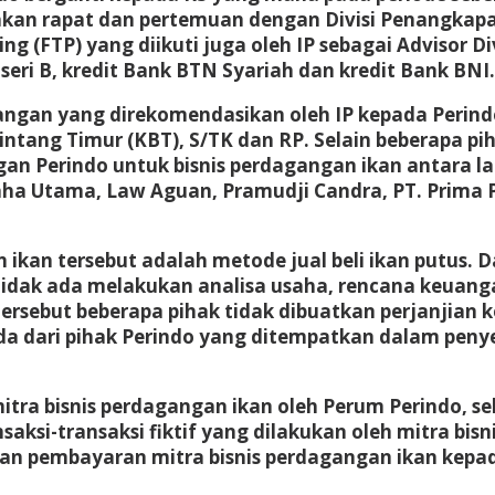
kan rapat dan pertemuan dengan Divisi Penangkapa
sing (FTP) yang diikuti juga oleh IP sebagai Adviso
ri B, kredit Bank BTN Syariah dan kredit Bank BNI.
angan yang direkomendasikan oleh IP kepada Perind
Bintang Timur (KBT), S/TK dan RP. Selain beberapa p
an Perindo untuk bisnis perdagangan ikan antara lai
raha Utama, Law Aguan, Pramudji Candra, PT. Prima 
ikan tersebut adalah metode jual beli ikan putus. 
TP tidak ada melakukan analisa usaha, rencana keuan
rsebut beberapa pihak tidak dibuatkan perjanjian ke
 ada dari pihak Perindo yang ditempatkan dalam penye
a bisnis perdagangan ikan oleh Perum Perindo, seh
saksi-transaksi fiktif yang dilakukan oleh mitra bi
akan pembayaran mitra bisnis perdagangan ikan kepa