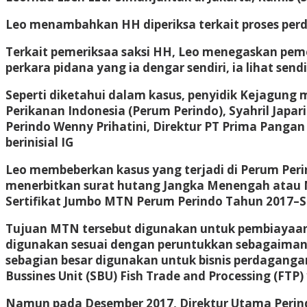
Leo menambahkan HH diperiksa terkait proses per
Terkait pemeriksaa saksi HH, Leo menegaskan pem
perkara pidana yang ia dengar sendiri, ia lihat sendi
Seperti diketahui dalam kasus, penyidik Kejagun
Perikanan Indonesia (Perum Perindo), Syahril Japa
Perindo Wenny Prihatini, Direktur PT Prima Panga
berinisial IG
Leo membeberkan kasus yang terjadi di Perum Perin
menerbitkan surat hutang Jangka Menengah atau M
Sertifikat Jumbo MTN Perum Perindo Tahun 2017–Se
Tujuan MTN tersebut digunakan untuk pembiayaan 
digunakan sesuai dengan peruntukkan sebagaimana 
sebagian besar digunakan untuk bisnis perdaganga
Bussines Unit (SBU) Fish Trade and Processing (FTP)
Namun pada Desember 2017, Direktur Utama Perin