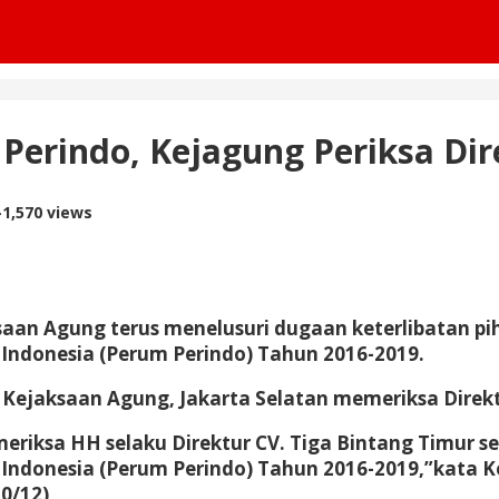
erindo, Kejagung Periksa Dir
oleh
-
1,570 views
Redaksi
saan Agung terus menelusuri dugaan keterlibatan pi
ndonesia (Perum Perindo) Tahun 2016-2019.
 Kejaksaan Agung, Jakarta Selatan memeriksa Direkt
riksa HH selaku Direktur CV. Tiga Bintang Timur se
ndonesia (Perum Perindo) Tahun 2016-2019,”kata 
0/12)