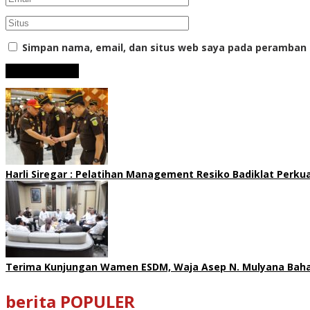
Simpan nama, email, dan situs web saya pada peramban 
Harli Siregar : Pelatihan Management Resiko Badiklat Perku
Terima Kunjungan Wamen ESDM, Waja Asep N. Mulyana Bahas
berita POPULER