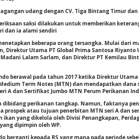
dagangan udang dengan CV. Tiga Bintang Timur dan
eriksaan saksi dilakukan untuk memberikan keteran
ri dan ia alami sendiri
g menetapkan beberapa orang tersangka. Mulai dar
rin, Direktur Utama PT Global Prima Santosa Riyanto
n Madani Lalam Sarlam, dan Direktur PT Kemilau Bi
do berawal pada tahun 2017 ketika Direktur Utama P
edium Term Notes (MTN) dan mendapatkan dana sebe
ri A dan Sertifikat Jumbo MTN Perum Perikanan Indo
dibidang perikanan tangkap. Namun, faktanya peng
prospek atau tujuan penerbitan MTN seri A dan ser
n ikan yang dikelola oleh Divisi Penangkapan, Perd
 yang dipimpin oleh WP.
do berganti kepada RS yang mana pada periode seb