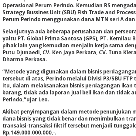
Operasional Perum Perindo. Kemudian RS mengada
Strategy Bussines Unit (SBU) Fish Trade and Proces
Perum Perindo menggunakan dana MTN seri A dan se
Selanjutnya ada beberapa perusahaan dan perseor
yaitu PT. Global Prima Santosa (GPS), PT. Kemilau 
pihak lain yang kemudian menjalin kerja sama deng
Putu Djunaedi, CV. Ken Jaya Perkara, CV. Tuna Kie
Dharma Perkasa.
“Metode yang digunakan dalam bisnis perdagangan 
tersebut di atas, Perindo melalui Divisi P3/SBU F
itu, dalam melaksanakan bisnis perdagangan ikan te
barang, tidak ada laporan jual beli ikan dan tidak
Perindo,”ujar Leo.
Akibat penyimpangan dalam metode penunjukan mitr
dana bisnis yang tidak benar dan menimbulkan tran
transaksi-transaksi fiktif tersebut menjadi tungg
Rp.149.000.000.000,-.