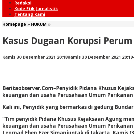
Redaksi
Kode Etik Jurnalistik
Tentang Kami
Kasus
Homepage
»
HUKUM
»
Dugaan
Korupsi
Kasus Dugaan Korupsi Perum P
Perum
Perindo,
Kejagung
Kamis 30 Desember 2021 20:18
Kamis 30 Desember 2021 20:19
Periksa
Direktur
CV
Tiga
Bintang
Timur
Beritaobserver.Com
–Penyidik Pidana Khusus Kejak
keuangan dan usaha Perusahaan Umum Perikanan I
Kali ini, Penyidik yang bermarkas di gedung Bundar
“Tim penyidik Pidana Khusus Kejaksaan Agung meme
keuangan dan usaha Perusahaan Umum Perikanan I
Leornad Eben Ezer Simanjuntak di Jakarta, Kamis (3