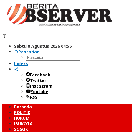
Lewati
ke
konten
Sabtu 8 Agustus 2026 04:56
Pencarian
Indeks
Facebook
Twitter
Instagram
Youtube
RSS
Beranda
POLITIK
HUKUM
IBUKOTA
SOSOK