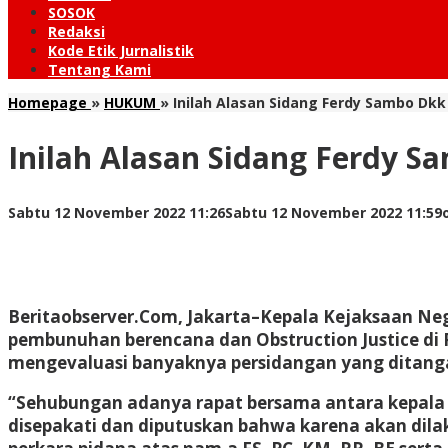
SOSOK
Redaksi
Kode Etik Jurnalistik
Tentang Kami
Homepage
»
HUKUM
»
Inilah Alasan Sidang Ferdy Sambo Dk
Inilah Alasan Sidang Ferdy 
Sabtu 12 November 2022 11:26
Sabtu 12 November 2022 11:59
Beritaobserver.Com, Jakarta
–Kepala Kejaksaan Neg
pembunuhan berencana dan Obstruction Justice di 
mengevaluasi banyaknya persidangan yang ditang
“Sehubungan adanya rapat bersama antara kepala K
disepakati dan diputuskan bahwa karena akan di