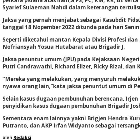
perkara pidana atas nam,a FS, PC, KM, RR, BE sert
Syarief Sulaeman Nahdi dalam keterangan tertulisn
Jaksa yang pernah menjabat sebagai Kasubdit Pid
tanggal 18 Nopember 2022 ditunda pada hari Seni
Seperti diketahui mantan Kepala Divisi Profesi 
Nofriansyah Yosua Hutabarat atau Brigadir J.
Jaksa penuntut umum (JPU) pada Kejaksaan Neger
Putri Candrawathi, Richard Elizer, Ricky Rizal, dan 
“Mereka yang melakukan, yang menyuruh melakuka
nyawa orang lain,”kata jaksa penuntut umum di Pen
Selain kasus dugaan pembunuhan berencana, Irjen 
penyidikan kasus dugaan pembunuhan Brigadir Jos
Sementara enam lainnya yakni Brigjen Hendra Kur
Putranto, dan AKP Irfan Widyanto sebagai tersang
oleh
Redaksi