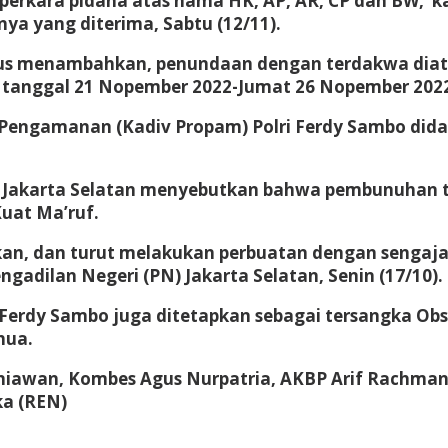
a perkara pidana atas nama HK, AP, AR, CP dan BW,”k
ya yang diterima, Sabtu (12/11).
sus menambahkan, penundaan dengan terdakwa diat
n tanggal 21 Nopember 2022-Jumat 26 Nopember 202
dan Pengamanan (Kadiv Propam) Polri Ferdy Sambo 
i Jakarta Selatan menyebutkan bahwa pembunuhan 
Kuat Ma’ruf.
n, dan turut melakukan perbuatan dengan sengaja
gadilan Negeri (PN) Jakarta Selatan, Senin (17/10).
Ferdy Sambo juga ditetapkan sebagai tersangka Obst
hua.
niawan, Kombes Agus Nurpatria, AKBP Arif Rachman
ka (REN)