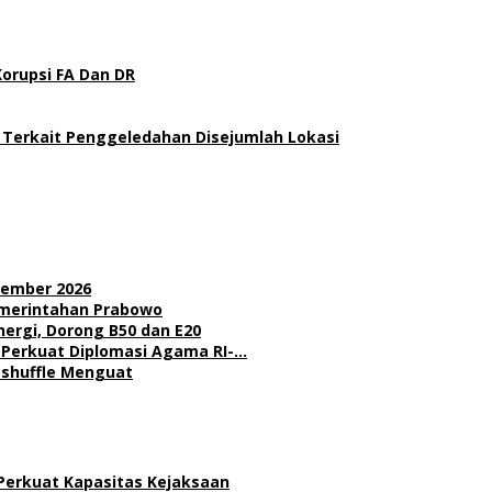
Korupsi FA Dan DR
 Terkait Penggeledahan Disejumlah Lokasi
sember 2026
Pemerintahan Prabowo
nergi, Dorong B50 dan E20
l Perkuat Diplomasi Agama RI-…
Reshuffle Menguat
 Perkuat Kapasitas Kejaksaan