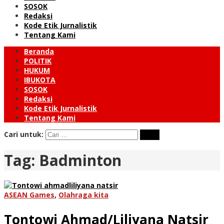
SOSOK
Redaksi
Kode Etik Jurnalistik
Tentang Kami
Beranda
POLITIK
HUKUM
IBUKOTA
SOSOK
Redaksi
Kode Etik Jurnalistik
Tentang Kami
Cari untuk:
Tag:
Badminton
ASEAN Games
,
Olahraga kita
Tontowi Ahmad/Liliyana Natsir