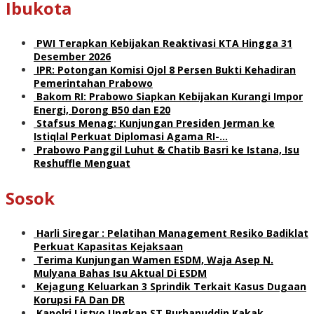
Ibukota
PWI Terapkan Kebijakan Reaktivasi KTA Hingga 31
Desember 2026
IPR: Potongan Komisi Ojol 8 Persen Bukti Kehadiran
Pemerintahan Prabowo
Bakom RI: Prabowo Siapkan Kebijakan Kurangi Impor
Energi, Dorong B50 dan E20
Stafsus Menag: Kunjungan Presiden Jerman ke
Istiqlal Perkuat Diplomasi Agama RI-…
Prabowo Panggil Luhut & Chatib Basri ke Istana, Isu
Reshuffle Menguat
Sosok
Harli Siregar : Pelatihan Management Resiko Badiklat
Perkuat Kapasitas Kejaksaan
Terima Kunjungan Wamen ESDM, Waja Asep N.
Mulyana Bahas Isu Aktual Di ESDM
Kejagung Keluarkan 3 Sprindik Terkait Kasus Dugaan
Korupsi FA Dan DR
Kapolri Listyo Ungkap ST Burhanuddin Kakak