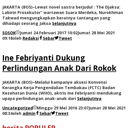
JAKARTA (BOS)–Lewat novel sastra berjudul : The Djaksa:
Labirin Prosekutor” wartawan Suara Merdeka, Nurokhman
Takwad mengungkapkan beratnya tantangan yang
dihadapi seorang Jaksa
Selanjutnya
SOSOK
Jumat 24 Februari 2017 10:02
Jumat 28 Mei 2021
09:18
oleh
Redaksi
Sebar
Tweet
Ine Febriyanti Dukung
Perlindungan Anak Dari Rokok
JAKARTA (BOS)–Melalui kampanye aksesi Konvensi
Kerangka Kerja Pengendalian Tembakau (FCTC) Badan
Kesehatan Dunia (WHO), aktris Ine Febriyanti mendukung
upaya perlindungan anak-anak dari
Selanjutnya
Uncategorized
Minggu 29 Mei 2016 23:07
Jumat 28 Mei 2021
08:34
oleh
admin
Sebar
Tweet
berita POPULER