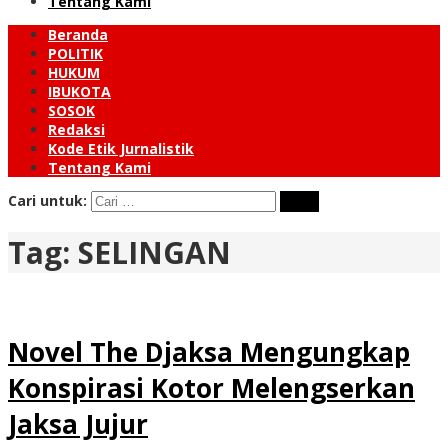
Tentang Kami
Beranda
POLITIK
HUKUM
IBUKOTA
SOSOK
Redaksi
Kode Etik Jurnalistik
Tentang Kami
Cari untuk:
Tag:
SELINGAN
Novel The Djaksa Mengungkap
Konspirasi Kotor Melengserkan
Jaksa Jujur