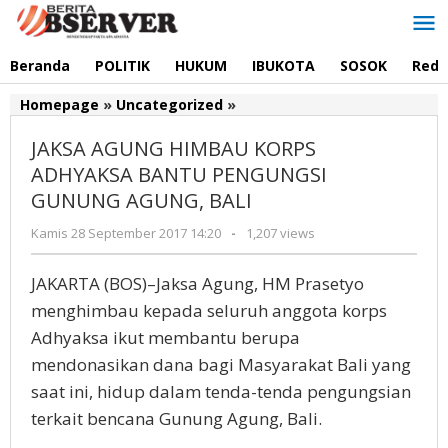
Lewati
ke
konten
Beranda
POLITIK
HUKUM
IBUKOTA
SOSOK
Reda
JAKSA
Homepage
»
Uncategorized
»
AGUNG
JAKSA AGUNG HIMBAU KORPS
HIMBAU
KORPS
ADHYAKSA BANTU PENGUNGSI
ADHYAKSA
GUNUNG AGUNG, BALI
BANTU
PENGUNGSI
oleh
Kamis 28 September 2017 14:20
-
1,207 views
Redaksi
GUNUNG
AGUNG,
JAKARTA (BOS)–Jaksa Agung, HM Prasetyo
BALI
menghimbau kepada seluruh anggota korps
Adhyaksa ikut membantu berupa
mendonasikan dana bagi Masyarakat Bali yang
saat ini, hidup dalam tenda-tenda pengungsian
terkait bencana Gunung Agung, Bali.