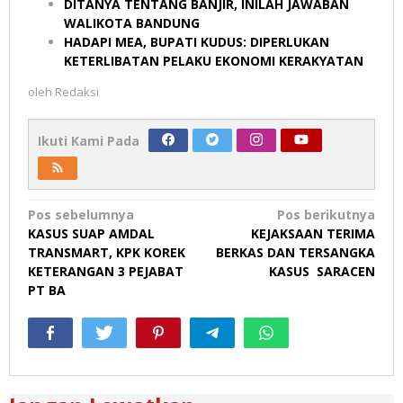
DITANYA TENTANG BANJIR, INILAH JAWABAN
WALIKOTA BANDUNG
HADAPI MEA, BUPATI KUDUS: DIPERLUKAN
KETERLIBATAN PELAKU EKONOMI KERAKYATAN
oleh
Redaksi
Ikuti Kami Pada
Navigasi
Pos sebelumnya
Pos berikutnya
KASUS SUAP AMDAL
KEJAKSAAN TERIMA
pos
TRANSMART, KPK KOREK
BERKAS DAN TERSANGKA
KETERANGAN 3 PEJABAT
KASUS SARACEN
PT BA