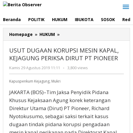
Lewati
ke
konten
Beranda
POLITIK
HUKUM
IBUKOTA
SOSOK
Reda
USUT
Homepage
»
HUKUM
»
DUGAAN
KORUPSI
USUT DUGAAN KORUPSI MESIN KAPAL,
MESIN
KEJAGUNG PERIKSA DIRUT PT PIONEER
KAPAL,
KEJAGUNG
oleh
Kamis 29 Agustus 2019 11:11
-
3,800 views
PERIKSA
Redaksi
DIRUT
Kapuspenkum Kejagung, Mukri
PT
PIONEER
JAKARTA (BOS)–Tim Jaksa Penyidik Pidana
Khusus Kejaksaan Agung korek keterangan
Direktur Utama (Dirut) PT Pioneer, Richard
Nyotokusumo, sebagai saksi terkait kasus
dugaan tindak pidana korupsi pengadaan
mesin kapal perikanan pada Direktorat Kapal