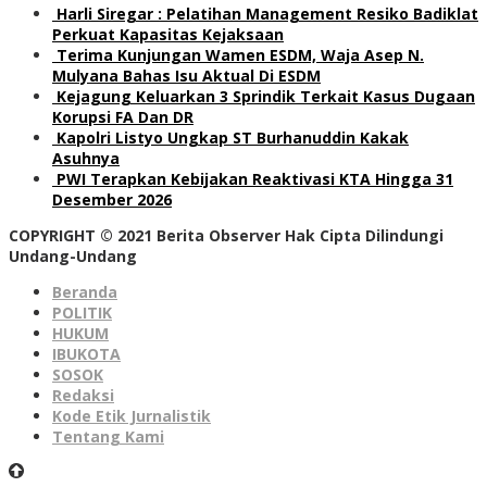
Harli Siregar : Pelatihan Management Resiko Badiklat
Perkuat Kapasitas Kejaksaan
Terima Kunjungan Wamen ESDM, Waja Asep N.
Mulyana Bahas Isu Aktual Di ESDM
Kejagung Keluarkan 3 Sprindik Terkait Kasus Dugaan
Korupsi FA Dan DR
Kapolri Listyo Ungkap ST Burhanuddin Kakak
Asuhnya
PWI Terapkan Kebijakan Reaktivasi KTA Hingga 31
Desember 2026
COPYRIGHT © 2021 Berita Observer Hak Cipta Dilindungi
Undang-Undang
Beranda
POLITIK
HUKUM
IBUKOTA
SOSOK
Redaksi
Kode Etik Jurnalistik
Tentang Kami