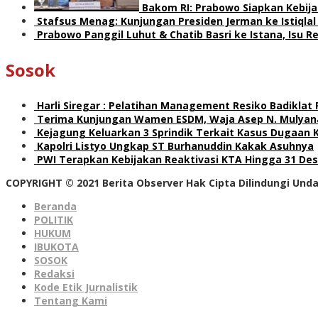
Bakom RI: Prabowo Siapkan Kebija
Stafsus Menag: Kunjungan Presiden Jerman ke Istiqla
Prabowo Panggil Luhut & Chatib Basri ke Istana, Isu 
Sosok
Harli Siregar : Pelatihan Management Resiko Badiklat
Terima Kunjungan Wamen ESDM, Waja Asep N. Mulyana
Kejagung Keluarkan 3 Sprindik Terkait Kasus Dugaan 
Kapolri Listyo Ungkap ST Burhanuddin Kakak Asuhnya
PWI Terapkan Kebijakan Reaktivasi KTA Hingga 31 De
COPYRIGHT © 2021 Berita Observer Hak Cipta Dilindungi Un
Beranda
POLITIK
HUKUM
IBUKOTA
SOSOK
Redaksi
Kode Etik Jurnalistik
Tentang Kami