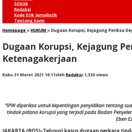
SOSOK
Redaksi
Kode Etik Jurnalistik
Tentang Kami
Homepage
»
HUKUM
»
Dugaan Korupsi, Kejagung Periksa Dep
Dugaan Korupsi, Kejagung Peri
Ketenagakerjaan
Rabu 31 Maret 2021 16:11
oleh
Redaksi
-
1,330 views
“IPW diperiksa untuk kepentingan penyidikan tentang sua
tindak pidana korupsi yang terjadi pada Badan Penyele
Eben Ez
JAKARTA (BOS)
–Telusuri kasus dugaan perkara tind