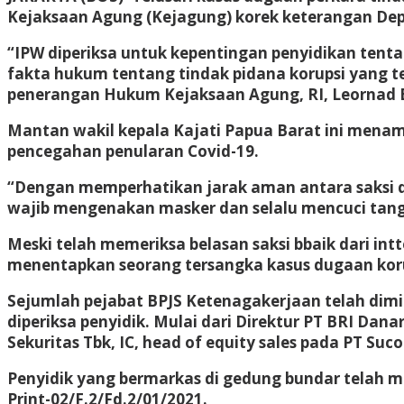
Kejaksaan Agung (Kejagung) korek keterangan Deput
“IPW diperiksa untuk kepentingan penyidikan tentan
fakta hukum tentang tindak pidana korupsi yang t
penerangan Hukum Kejaksaan Agung, RI, Leornad Eb
Mantan wakil kepala Kajati Papua Barat ini mena
pencegahan penularan Covid-19.
“Dengan memperhatikan jarak aman antara saksi dip
wajib mengenakan masker dan selalu mencuci tan
Meski telah memeriksa belasan saksi bbaik dari int
menentapkan seorang tersangka kasus dugaan koru
Sejumlah pejabat BPJS Ketenagakerjaan telah dimin
diperiksa penyidik. Mulai dari Direktur PT BRI Dana
Sekuritas Tbk, IC, head of equity sales pada PT Suco
Penyidik yang bermarkas di gedung bundar telah m
Print-02/F.2/Fd.2/01/2021.