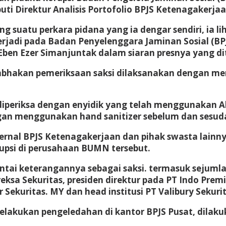
i Direktur Analisis Portofolio BPJS Ketenagakerjaan
g suatu perkara pidana yang ia dengar sendiri, ia l
erjadi pada Badan Penyelenggara Jaminan Sosial (BP
en Ezer Simanjuntak dalam siaran presnya yang dit
mbhakan pemeriksaan saksi dilaksanakan dengan me
eriksa dengan enyidik yang telah menggunakan Alat
gan menggunakan hand sanitizer sebelum dan sesud
ternal BPJS Ketenagakerjaan dan pihak swasta lainn
psi di perusahaan BUMN tersebut.
tai keterangannya sebagai saksi. termasuk sejumlah
reksa Sekuritas, presiden direktur pada PT Indo Prem
r Sekuritas. MY dan head institusi PT Valibury Sekuri
elakukan pengeledahan di kantor BPJS Pusat, dilak