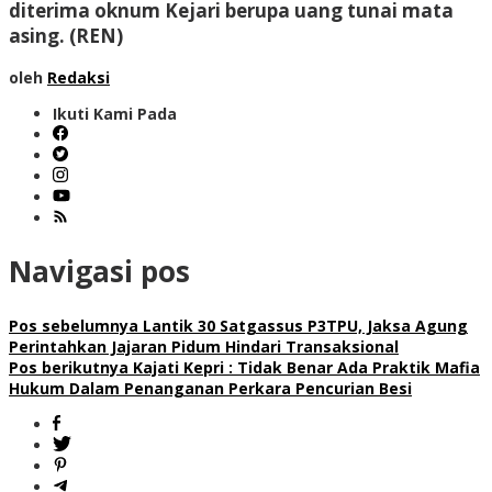
diterima oknum Kejari berupa uang tunai mata
asing. (REN)
oleh
Redaksi
Ikuti Kami Pada
Navigasi pos
Pos sebelumnya
Lantik 30 Satgassus P3TPU, Jaksa Agung
Perintahkan Jajaran Pidum Hindari Transaksional
Pos berikutnya
Kajati Kepri : Tidak Benar Ada Praktik Mafia
Hukum Dalam Penanganan Perkara Pencurian Besi