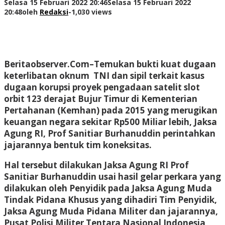
Selasa 15 Februari 2022 20:46
Selasa 15 Februari 2022
20:48
oleh
Redaksi
-
1,030 views
Beritaobserver.Com
–Temukan bukti kuat dugaan
keterlibatan oknum TNI dan sipil terkait kasus
dugaan korupsi proyek pengadaan satelit slot
orbit 123 derajat Bujur Timur di Kementerian
Pertahanan (Kemhan) pada 2015 yang merugikan
keuangan negara sekitar Rp500 Miliar lebih, Jaksa
Agung RI, Prof Sanitiar Burhanuddin perintahkan
jajarannya bentuk tim koneksitas.
Hal tersebut dilakukan Jaksa Agung RI Prof
Sanitiar Burhanuddin usai hasil gelar perkara yang
dilakukan oleh Penyidik pada Jaksa Agung Muda
Tindak Pidana Khusus yang dihadiri Tim Penyidik,
Jaksa Agung Muda Pidana Militer dan jajarannya,
Pusat Polisi Militer Tentara Nasional Indonesia