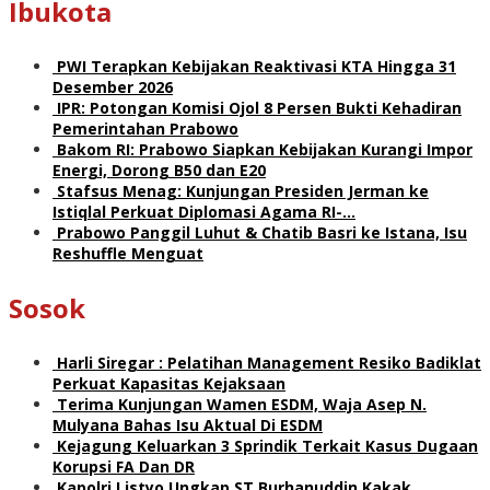
Ibukota
PWI Terapkan Kebijakan Reaktivasi KTA Hingga 31
Desember 2026
IPR: Potongan Komisi Ojol 8 Persen Bukti Kehadiran
Pemerintahan Prabowo
Bakom RI: Prabowo Siapkan Kebijakan Kurangi Impor
Energi, Dorong B50 dan E20
Stafsus Menag: Kunjungan Presiden Jerman ke
Istiqlal Perkuat Diplomasi Agama RI-…
Prabowo Panggil Luhut & Chatib Basri ke Istana, Isu
Reshuffle Menguat
Sosok
Harli Siregar : Pelatihan Management Resiko Badiklat
Perkuat Kapasitas Kejaksaan
Terima Kunjungan Wamen ESDM, Waja Asep N.
Mulyana Bahas Isu Aktual Di ESDM
Kejagung Keluarkan 3 Sprindik Terkait Kasus Dugaan
Korupsi FA Dan DR
Kapolri Listyo Ungkap ST Burhanuddin Kakak