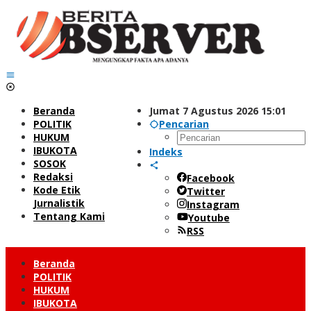
Lewati
ke
konten
Beranda
Jumat 7 Agustus 2026 15:01
POLITIK
Pencarian
HUKUM
IBUKOTA
Indeks
SOSOK
Redaksi
Facebook
Kode Etik
Twitter
Jurnalistik
Instagram
Tentang Kami
Youtube
RSS
Beranda
POLITIK
HUKUM
IBUKOTA