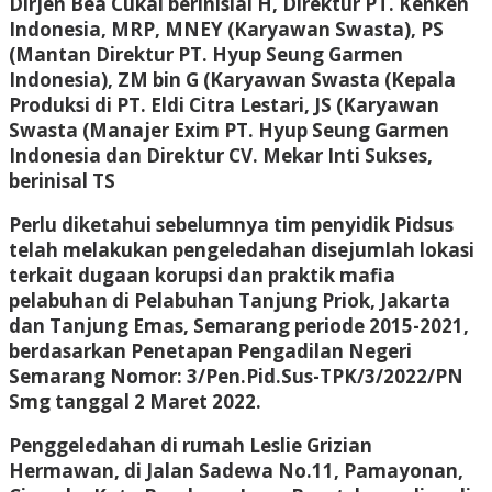
Dirjen Bea Cukai berinisial H, Direktur PT. Kenken
Indonesia, MRP, MNEY (Karyawan Swasta), PS
(Mantan Direktur PT. Hyup Seung Garmen
Indonesia), ZM bin G (Karyawan Swasta (Kepala
Produksi di PT. Eldi Citra Lestari, JS (Karyawan
Swasta (Manajer Exim PT. Hyup Seung Garmen
Indonesia dan Direktur CV. Mekar Inti Sukses,
berinisal TS
Perlu diketahui sebelumnya tim penyidik Pidsus
telah melakukan pengeledahan disejumlah lokasi
terkait dugaan korupsi dan praktik mafia
pelabuhan di Pelabuhan Tanjung Priok, Jakarta
dan Tanjung Emas, Semarang periode 2015-2021,
berdasarkan Penetapan Pengadilan Negeri
Semarang Nomor: 3/Pen.Pid.Sus-TPK/3/2022/PN
Smg tanggal 2 Maret 2022.
Penggeledahan di rumah Leslie Grizian
Hermawan, di Jalan Sadewa No.11, Pamayonan,