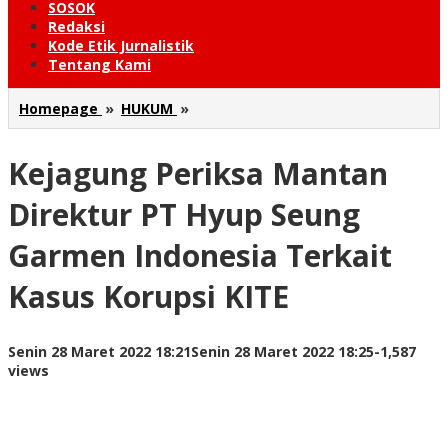
SOSOK
Redaksi
Kode Etik Jurnalistik
Tentang Kami
Kejagung
Homepage
»
HUKUM
»
Periksa
Mantan
Kejagung Periksa Mantan
Direktur
PT
Hyup
Direktur PT Hyup Seung
Seung
Garmen
Garmen Indonesia Terkait
Indonesia
Terkait
Kasus Korupsi KITE
Kasus
Korupsi
KITE
oleh
Senin 28 Maret 2022 18:21
Senin 28 Maret 2022 18:25
-
1,587
Redaksi
views