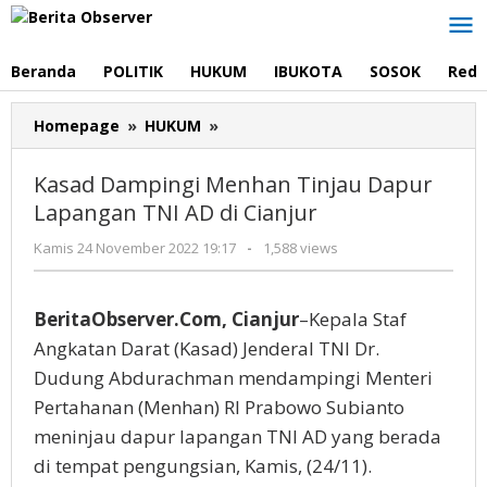
Lewati
ke
konten
Beranda
POLITIK
HUKUM
IBUKOTA
SOSOK
Reda
Kasad
Homepage
»
HUKUM
»
Dampingi
Menhan
Kasad Dampingi Menhan Tinjau Dapur
Tinjau
Lapangan TNI AD di Cianjur
Dapur
Lapangan
oleh
Kamis 24 November 2022 19:17
-
1,588 views
TNI
Redaksi
AD
di
BeritaObserver.Com, Cianjur
–Kepala Staf
Cianjur
Angkatan Darat (Kasad) Jenderal TNI Dr.
Dudung Abdurachman mendampingi Menteri
Pertahanan (Menhan) RI Prabowo Subianto
meninjau dapur lapangan TNI AD yang berada
di tempat pengungsian, Kamis, (24/11).