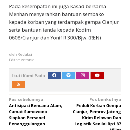
Pada kesempatan ini juga Kasad bersama
Menhan menyerahkan bantuan sembako
kepada korban yang terdampak gempa Cianjur
serta bantuan tenda kepada Kodim
0608/Cianjur dan Yonif R 300/Bjw. (REN)
oleh
Redaksi
Editor: Antonio
Ikuti Kami Pada
Navigasi
Pos sebelumnya
Pos berikutnya
Antisipasi Bencana Alam,
Peduli Korban Gempa
pos
Camat Sumowono
Cianjur, Pemrov Jateng
Siapkan Personel
Kirim Relawan Dan
Penanggulangan
Logistik Senilai Rp1.87
Miliar