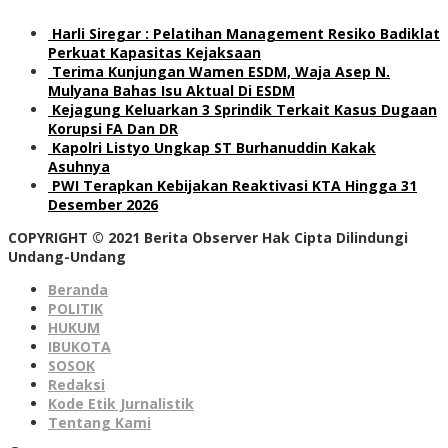
Harli Siregar : Pelatihan Management Resiko Badiklat
Perkuat Kapasitas Kejaksaan
Terima Kunjungan Wamen ESDM, Waja Asep N.
Mulyana Bahas Isu Aktual Di ESDM
Kejagung Keluarkan 3 Sprindik Terkait Kasus Dugaan
Korupsi FA Dan DR
Kapolri Listyo Ungkap ST Burhanuddin Kakak
Asuhnya
PWI Terapkan Kebijakan Reaktivasi KTA Hingga 31
Desember 2026
COPYRIGHT © 2021 Berita Observer Hak Cipta Dilindungi
Undang-Undang
Beranda
POLITIK
HUKUM
IBUKOTA
SOSOK
Redaksi
Kode Etik Jurnalistik
Tentang Kami