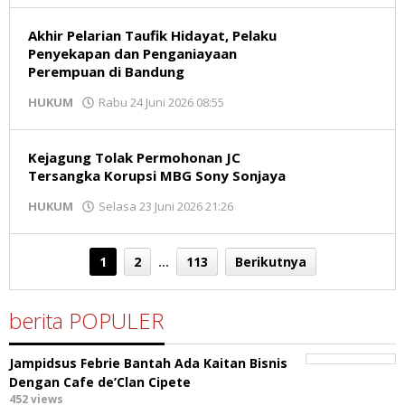
Akhir Pelarian Taufik Hidayat, Pelaku
Penyekapan dan Penganiayaan
Perempuan di Bandung
oleh
HUKUM
Rabu 24 Juni 2026 08:55
Redaksi
Kejagung Tolak Permohonan JC
Tersangka Korupsi MBG Sony Sonjaya
oleh
HUKUM
Selasa 23 Juni 2026 21:26
Redaksi
1
2
…
113
Berikutnya
berita POPULER
Jampidsus Febrie Bantah Ada Kaitan Bisnis
Dengan Cafe de’Clan Cipete
452 views