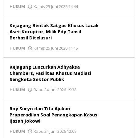
oleh
HUKUM
Kamis 25 Juni 2026 14:44
Redaksi
Kejagung Bentuk Satgas Khusus Lacak
Aset Koruptor, Milik Edy Tansil
Berhasil Ditelusuri
oleh
HUKUM
Kamis 25 Juni 2026 11:15
Redaksi
Kejagung Luncurkan Adhyaksa
Chambers, Fasilitas Khusus Mediasi
Sengketa Sektor Publik
oleh
HUKUM
Rabu 24 Juni 2026 19:38
Redaksi
Roy Suryo dan Tifa Ajukan
Praperadilan Soal Penangkapan Kasus
Ijazah Jokowi
oleh
HUKUM
Rabu 24 Juni 2026 12:09
Redaksi