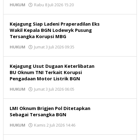
oleh
HUKUM
Rabu 8 Juli 2026 15:20
Redaksi
Kejagung Siap Ladeni Praperadilan Eks
Wakil Kepala BGN Lodewyk Pusung
Tersangka Korupsi MBG
oleh
HUKUM
Jumat 3 Juli 2026 09:35
Redaksi
Kejagung Usut Dugaan Keterlibatan
BU Oknum TNI Terkait Korupsi
Pengadaan Motor Listrik BGN
oleh
HUKUM
Jumat 3 Juli 2026 06:05
Redaksi
LMI Oknum Brigjen Pol Ditetapkan
Sebagai Tersangka BGN
oleh
HUKUM
Kamis 2 Juli 2026 14:46
Redaksi