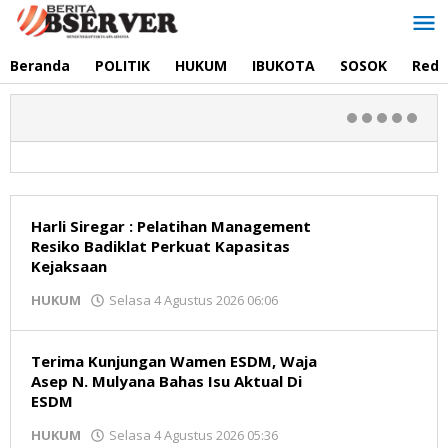
Lewati
ke
konten
Beranda
POLITIK
HUKUM
IBUKOTA
SOSOK
Reda
Berita
Harli Siregar : Pelatihan Management
Resiko Badiklat Perkuat Kapasitas
Observer
Kejaksaan
oleh
HUKUM
Selasa 4 Agustus 2026 06:06
Redaksi
Terima Kunjungan Wamen ESDM, Waja
Asep N. Mulyana Bahas Isu Aktual Di
ESDM
oleh
HUKUM
Selasa 4 Agustus 2026 05:36