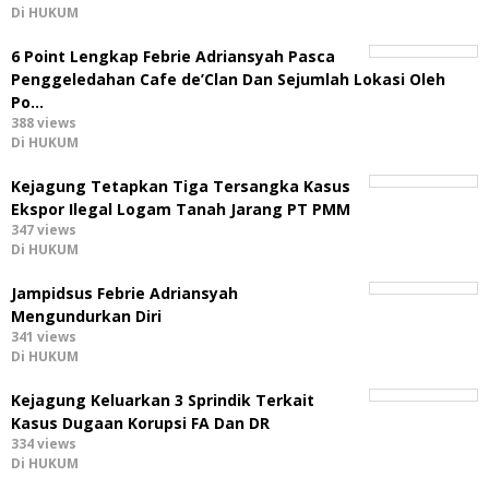
Di HUKUM
6 Point Lengkap Febrie Adriansyah Pasca
Penggeledahan Cafe de’Clan Dan Sejumlah Lokasi Oleh
Po…
388 views
Di HUKUM
Kejagung Tetapkan Tiga Tersangka Kasus
Ekspor Ilegal Logam Tanah Jarang PT PMM
347 views
Di HUKUM
Jampidsus Febrie Adriansyah
Mengundurkan Diri
341 views
Di HUKUM
Kejagung Keluarkan 3 Sprindik Terkait
Kasus Dugaan Korupsi FA Dan DR
334 views
Di HUKUM