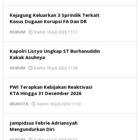
Redaksi
Kejagung Keluarkan 3 Sprindik Terkait
Kasus Dugaan Korupsi FA Dan DR
oleh
HUKUM
Kamis 16 Juli 2026 11:51
Redaksi
Kapolri Listyo Ungkap ST Burhanuddin
Kakak Asuhnya
oleh
HUKUM
Kamis 16 Juli 2026 11:38
Redaksi
PWI Terapkan Kebijakan Reaktivasi
KTA Hingga 31 Desember 2026
oleh
IBUKOTA
Kamis 16 Juli 2026 11:10
Redaksi
Jampidsus Febrie Adriansyah
Mengundurkan Diri
oleh
HUKUM
Sabtu 11 Juli 2026 03:02