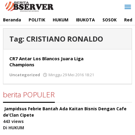
Lewati
ke
konten
Beranda
POLITIK
HUKUM
IBUKOTA
SOSOK
Reda
Tag:
CRISTIANO RONALDO
CR7 Antar Los Blancos Juara Liga
Champions
Uncategorized
Minggu 29 Mei 2016 18:21
oleh
Redaksi
berita POPULER
Jampidsus Febrie Bantah Ada Kaitan Bisnis Dengan Cafe
de’Clan Cipete
443 views
Di HUKUM