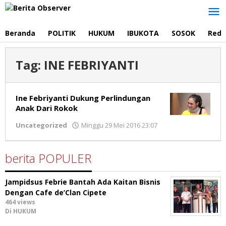
Lewati
ke
konten
Beranda
POLITIK
HUKUM
IBUKOTA
SOSOK
Reda
Tag:
INE FEBRIYANTI
Ine Febriyanti Dukung Perlindungan
Anak Dari Rokok
oleh
Uncategorized
Minggu 29 Mei 2016 23:07
admin
berita POPULER
Jampidsus Febrie Bantah Ada Kaitan Bisnis
Dengan Cafe de’Clan Cipete
464 views
Di HUKUM