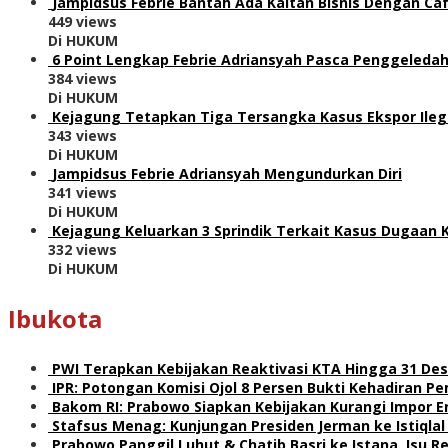
Jampidsus Febrie Bantah Ada Kaitan Bisnis Dengan Caf
449 views
Di HUKUM
6 Point Lengkap Febrie Adriansyah Pasca Penggeledah
384 views
Di HUKUM
Kejagung Tetapkan Tiga Tersangka Kasus Ekspor Ile
343 views
Di HUKUM
Jampidsus Febrie Adriansyah Mengundurkan Diri
341 views
Di HUKUM
Kejagung Keluarkan 3 Sprindik Terkait Kasus Dugaan 
332 views
Di HUKUM
Ibukota
PWI Terapkan Kebijakan Reaktivasi KTA Hingga 31 De
IPR: Potongan Komisi Ojol 8 Persen Bukti Kehadiran 
Bakom RI: Prabowo Siapkan Kebijakan Kurangi Impor E
Stafsus Menag: Kunjungan Presiden Jerman ke Istiqla
Prabowo Panggil Luhut & Chatib Basri ke Istana, Isu 