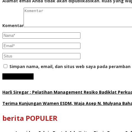
Alamat email Anda tidak akan dipublikasikan.
Ruas yang waj
Komentar
Simpan nama, email, dan situs web saya pada peramban 
Harli Siregar : Pelatihan Management Resiko Badiklat Perku
Terima Kunjungan Wamen ESDM, Waja Asep N. Mulyana Bahas
berita POPULER