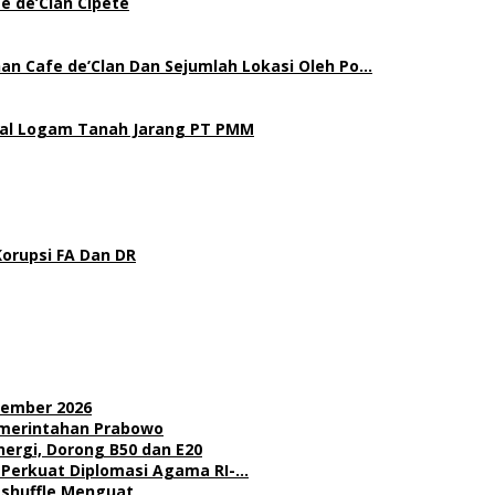
e de’Clan Cipete
an Cafe de’Clan Dan Sejumlah Lokasi Oleh Po…
gal Logam Tanah Jarang PT PMM
Korupsi FA Dan DR
sember 2026
Pemerintahan Prabowo
nergi, Dorong B50 dan E20
l Perkuat Diplomasi Agama RI-…
Reshuffle Menguat