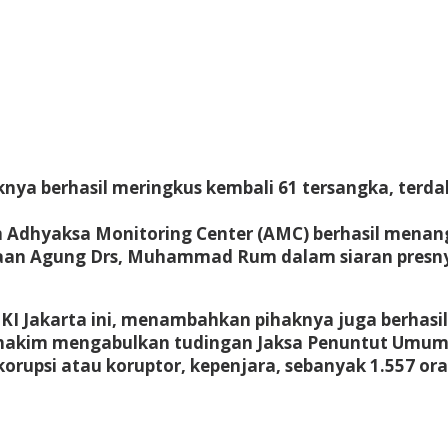
ya berhasil meringkus kembali 61 tersangka, terda
im Adhyaksa Monitoring Center (AMC) berhasil mena
aan Agung Drs, Muhammad Rum dalam siaran presnya
DKI Jakarta ini, menambahkan pihaknya juga berhas
s hakim mengabulkan tudingan Jaksa Penuntut Umum 
korupsi atau koruptor, kepenjara, sebanyak 1.557 o