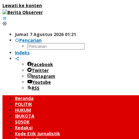
Lewati ke konten
Jumat 7 Agustus 2026 01:21
Pencarian
Indeks
Facebook
Twitter
Instagram
Youtube
RSS
Beranda
POLITIK
HUKUM
IBUKOTA
SOSOK
Redaksi
Kode Etik Jurnalistik