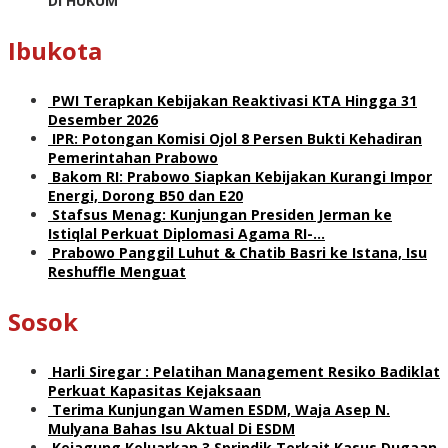
Di HUKUM
Ibukota
PWI Terapkan Kebijakan Reaktivasi KTA Hingga 31
Desember 2026
IPR: Potongan Komisi Ojol 8 Persen Bukti Kehadiran
Pemerintahan Prabowo
Bakom RI: Prabowo Siapkan Kebijakan Kurangi Impor
Energi, Dorong B50 dan E20
Stafsus Menag: Kunjungan Presiden Jerman ke
Istiqlal Perkuat Diplomasi Agama RI-…
Prabowo Panggil Luhut & Chatib Basri ke Istana, Isu
Reshuffle Menguat
Sosok
Harli Siregar : Pelatihan Management Resiko Badiklat
Perkuat Kapasitas Kejaksaan
Terima Kunjungan Wamen ESDM, Waja Asep N.
Mulyana Bahas Isu Aktual Di ESDM
Kejagung Keluarkan 3 Sprindik Terkait Kasus Dugaan