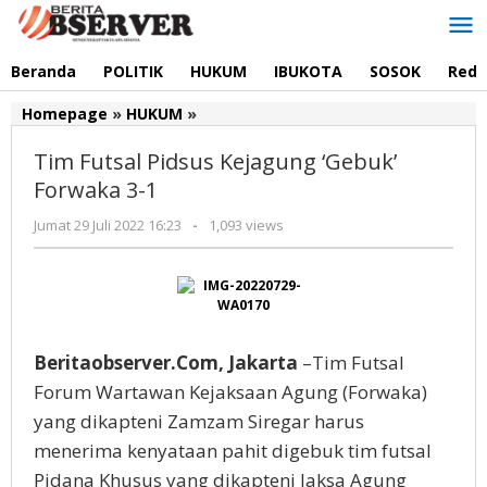
Lewati
ke
konten
Beranda
POLITIK
HUKUM
IBUKOTA
SOSOK
Reda
Homepage
»
HUKUM
»
Tim
Futsal
Tim Futsal Pidsus Kejagung ‘Gebuk’
Pidsus
Kejagung
Forwaka 3-1
'Gebuk'
Jumat 29 Juli 2022 16:23
oleh
-
1,093 views
Forwaka
Redaksi
3-
1
Beritaobserver.Com, Jakarta
–Tim Futsal
Forum Wartawan Kejaksaan Agung (Forwaka)
yang dikapteni Zamzam Siregar harus
menerima kenyataan pahit digebuk tim futsal
Pidana Khusus yang dikapteni Jaksa Agung