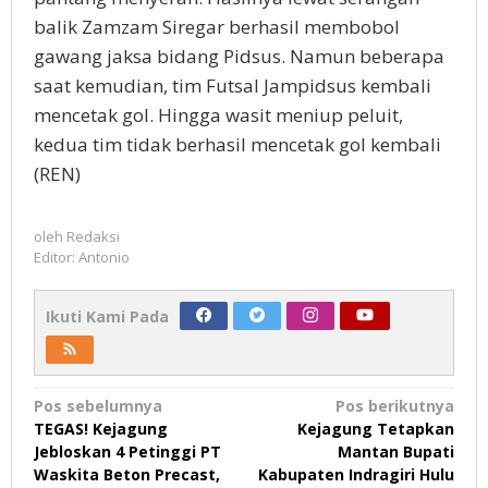
balik Zamzam Siregar berhasil membobol
gawang jaksa bidang Pidsus. Namun beberapa
saat kemudian, tim Futsal Jampidsus kembali
mencetak gol. Hingga wasit meniup peluit,
kedua tim tidak berhasil mencetak gol kembali
(REN)
oleh
Redaksi
Editor: Antonio
Ikuti Kami Pada
Navigasi
Pos sebelumnya
Pos berikutnya
TEGAS! Kejagung
Kejagung Tetapkan
pos
Jebloskan 4 Petinggi PT
Mantan Bupati
Waskita Beton Precast,
Kabupaten Indragiri Hulu