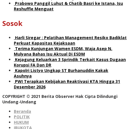
Prabowo Panggil Luhut & Chatib Basri ke Istana, Isu
Reshuffle Menguat
Sosok
Harli Siregar : Pelatihan Management Resiko Badiklat
Perkuat Kapasitas Kejaksaan
Terima Kunjungan Wamen ESDM, Waja Asep N.
Mulyana Bahas Isu Aktual Di ESDM
Kejagung Keluarkan 3 Sprindik Terkait Kasus Dugaan
Korupsi FA Dan DR
Kapolri Listyo Ungkap ST Burhanuddin Kakak
Asuhnya
PWI Terapkan Kebijakan Reaktivasi KTA Hingga 31
Desember 2026
COPYRIGHT © 2021 Berita Observer Hak Cipta Dilindungi
Undang-Undang
Beranda
POLITIK
HUKUM
IBUKOTA