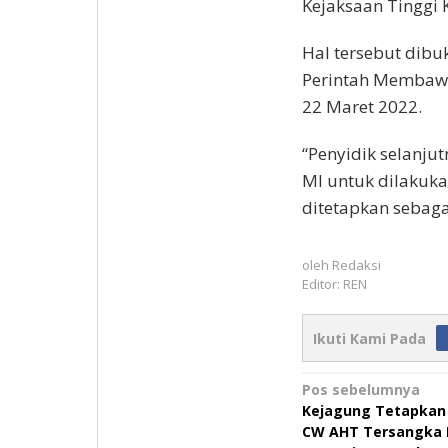
Kejaksaan Tinggi 
Hal tersebut dibu
Perintah Membawa 
22 Maret 2022.
“Penyidik selanj
MI untuk dilakuka
ditetapkan sebaga
oleh
Redaksi
Editor: REN
Ikuti Kami Pada
Navigasi
Pos sebelumnya
Kejagung Tetapkan 
pos
CW AHT Tersangka