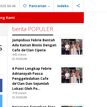
026 06:46
Pencarian
Indeks
ang Kami
berita POPULER
Jampidsus Febrie Bantah
s
Ada Kaitan Bisnis Dengan
Cafe de’Clan Cipete
442 views
Di HUKUM
6 Point Lengkap Febrie
Adriansyah Pasca
Penggeledahan Cafe
de’Clan Dan Sejumlah
Lokasi Oleh Po…
378 views
Di HUKUM
Kejagung Tetapkan Tiga