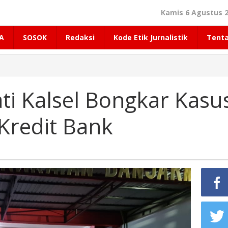
Kamis 6 Agustus 2
A
SOSOK
Redaksi
Kode Etik Jurnalistik
Tent
ti Kalsel Bongkar Kasu
Kredit Bank