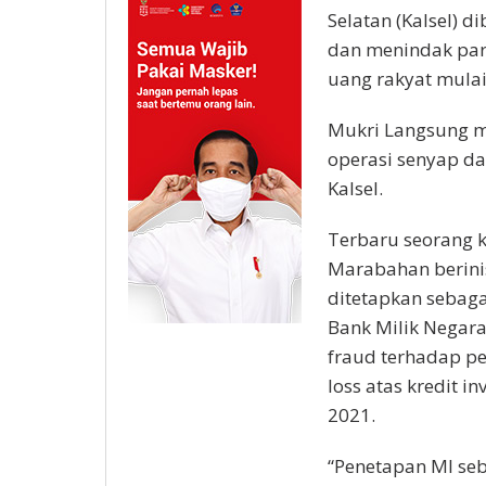
Selatan (Kalsel)
dan menindak par
uang rakyat mulai
Mukri Langsung m
operasi senyap d
Kalsel.
Terbaru seorang k
Marabahan berinis
ditetapkan sebaga
Bank Milik Negar
fraud terhadap p
loss atas kredit i
2021.
“Penetapan MI seb