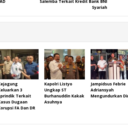
 AD
Salemba Terkait Kredit Bank BNI
Syariah
Kejagung
Kapolri Listyo
Jampidsus Febrie
Keluarkan 3
Ungkap ST
Adriansyah
Sprindik Terkait
Burhanuddin Kakak
Mengundurkan Dir
Kasus Dugaan
Asuhnya
Korupsi FA Dan DR