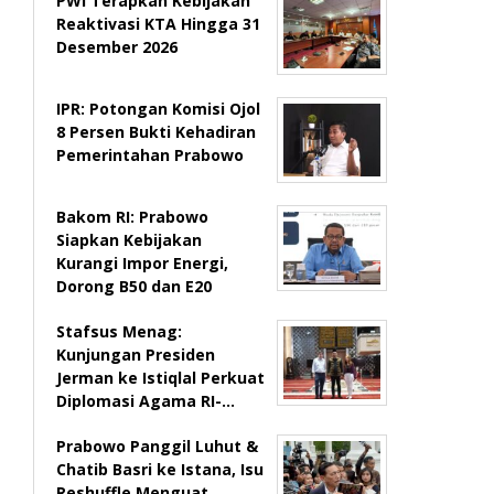
PWI Terapkan Kebijakan
Reaktivasi KTA Hingga 31
Desember 2026
IPR: Potongan Komisi Ojol
8 Persen Bukti Kehadiran
Pemerintahan Prabowo
Bakom RI: Prabowo
Siapkan Kebijakan
Kurangi Impor Energi,
Dorong B50 dan E20
Stafsus Menag:
Kunjungan Presiden
Jerman ke Istiqlal Perkuat
Diplomasi Agama RI-…
Prabowo Panggil Luhut &
Chatib Basri ke Istana, Isu
Reshuffle Menguat