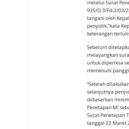
melalui Surat Pen
935/O.3/Fd.2/03/2
tangani oleh Kepa
penyidik,”kata Ke
keterangan tertuli
Sebelum ditetapka
melayangkan surat
untuk diperiksa s
memenuhi panggila
“Setelah dilakuka
selanjutnya peny
didasarkan minimal
Penetapan MI seba
Surat Penetapan T
tanggal 22 Maret 