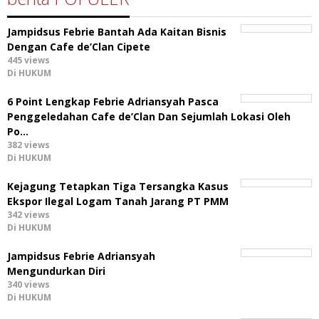
Jampidsus Febrie Bantah Ada Kaitan Bisnis
Dengan Cafe de’Clan Cipete
445 views
Di HUKUM
6 Point Lengkap Febrie Adriansyah Pasca
Penggeledahan Cafe de’Clan Dan Sejumlah Lokasi Oleh
Po…
382 views
Di HUKUM
Kejagung Tetapkan Tiga Tersangka Kasus
Ekspor Ilegal Logam Tanah Jarang PT PMM
342 views
Di HUKUM
Jampidsus Febrie Adriansyah
Mengundurkan Diri
340 views
Di HUKUM