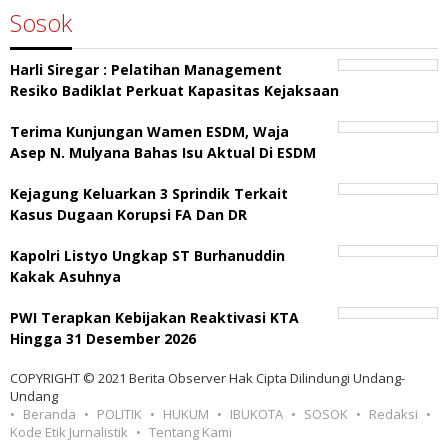
Sosok
Harli Siregar : Pelatihan Management
Resiko Badiklat Perkuat Kapasitas Kejaksaan
Terima Kunjungan Wamen ESDM, Waja
Asep N. Mulyana Bahas Isu Aktual Di ESDM
Kejagung Keluarkan 3 Sprindik Terkait
Kasus Dugaan Korupsi FA Dan DR
Kapolri Listyo Ungkap ST Burhanuddin
Kakak Asuhnya
PWI Terapkan Kebijakan Reaktivasi KTA
Hingga 31 Desember 2026
COPYRIGHT © 2021 Berita Observer Hak Cipta Dilindungi Undang-
Undang
Beranda
POLITIK
HUKUM
IBUKOTA
SOSOK
Redaksi
Kode Etik Jurnalistik
Tentang Kami