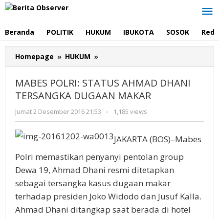
Lewati
ke
konten
Beranda
POLITIK
HUKUM
IBUKOTA
SOSOK
Reda
MABES
Homepage
»
HUKUM
»
POLRI:
STATUS
MABES POLRI: STATUS AHMAD DHANI
AHMAD
TERSANGKA DUGAAN MAKAR
DHANI
TERSANGKA
oleh
Jumat 2 Desember 2016 21:53
-
1,185 views
DUGAAN
Redaksi
MAKAR
JAKARTA (BOS)–Mabes
Polri memastikan penyanyi pentolan group
Dewa 19, Ahmad Dhani resmi ditetapkan
sebagai tersangka kasus dugaan makar
terhadap presiden Joko Widodo dan Jusuf Kalla.
Ahmad Dhani ditangkap saat berada di hotel