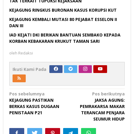
TAK TERKAIT TUPOKSI KEJAKSAAN
KEJAGUNG RINGKUS BURONAN KASUS KORUPSI KUT
KEJAGUNG KEMBALI MUTASI 80 PEJABAT ESSELON II
DAN III
IAD KEJATI DKI BERIKAN BANTUAN SEMBAKO KEPADA
KORBAN KEBAKARAN KRUKUT TAMAN SARI
oleh
Redaksi
Ikuti Kami Pada
Navigasi
Pos sebelumnya
Pos berikutnya
KEJAGUNG PASTIKAN
JAKSA AGUNG:
pos
BERKAS KASUS DUGAAN
PEMRAKARSA MAKAR
PENISTAAN P21
TERANCAM PENJARA
SEUMUR HIDUP