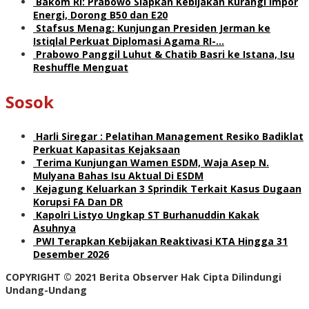
Bakom RI: Prabowo Siapkan Kebijakan Kurangi Impor
Energi, Dorong B50 dan E20
Stafsus Menag: Kunjungan Presiden Jerman ke
Istiqlal Perkuat Diplomasi Agama RI-…
Prabowo Panggil Luhut & Chatib Basri ke Istana, Isu
Reshuffle Menguat
Sosok
Harli Siregar : Pelatihan Management Resiko Badiklat
Perkuat Kapasitas Kejaksaan
Terima Kunjungan Wamen ESDM, Waja Asep N.
Mulyana Bahas Isu Aktual Di ESDM
Kejagung Keluarkan 3 Sprindik Terkait Kasus Dugaan
Korupsi FA Dan DR
Kapolri Listyo Ungkap ST Burhanuddin Kakak
Asuhnya
PWI Terapkan Kebijakan Reaktivasi KTA Hingga 31
Desember 2026
COPYRIGHT © 2021 Berita Observer Hak Cipta Dilindungi
Undang-Undang