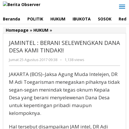
Lewati
ke
konten
Beranda
POLITIK
HUKUM
IBUKOTA
SOSOK
Reda
Homepage
»
HUKUM
»
JAMINTEL
:
JAMINTEL : BERANI SELEWENGKAN DANA
BERANI
SELEWENGKAN
DESA KAMI TINDAK!!
DANA
Jumat 25 Agustus 2017 09:38
oleh
-
1,138 views
DESA
Redaksi
KAMI
TINDAK!!
JAKARTA (BOS)–Jaksa Agung Muda Intelejen, DR
M Adi Toegarisman menegaskan pihaknya tidak
segan-segan menindak tegas oknum Kepala
Desa yang berani menyelewenan Dana Desa
untuk kepentingan pribadi maupun
kelompoknya.
Hal tersebut disampaikan JAM intel, DR Adi