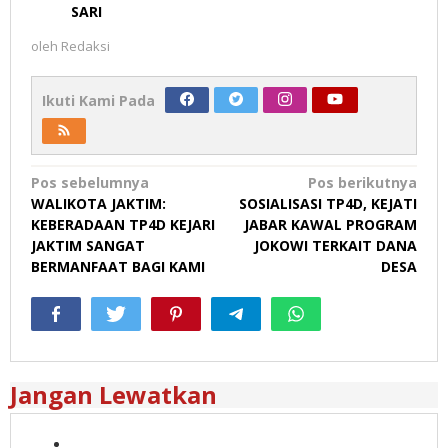
SARI
oleh
Redaksi
Ikuti Kami Pada
Navigasi
Pos sebelumnya
Pos berikutnya
WALIKOTA JAKTIM:
SOSIALISASI TP4D, KEJATI
pos
KEBERADAAN TP4D KEJARI
JABAR KAWAL PROGRAM
JAKTIM SANGAT
JOKOWI TERKAIT DANA
BERMANFAAT BAGI KAMI
DESA
Jangan Lewatkan