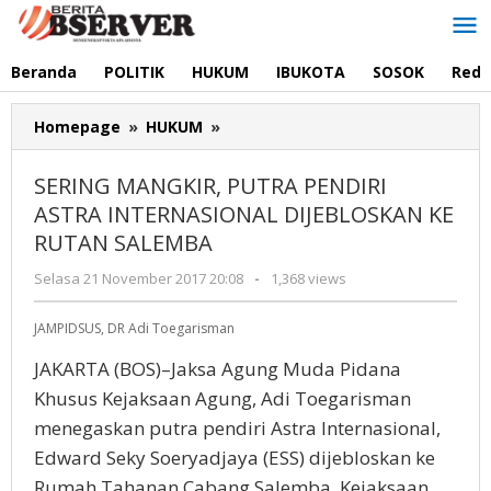
Lewati
ke
konten
Beranda
POLITIK
HUKUM
IBUKOTA
SOSOK
Reda
SERING
Homepage
»
HUKUM
»
MANGKIR,
PUTRA
SERING MANGKIR, PUTRA PENDIRI
PENDIRI
ASTRA INTERNASIONAL DIJEBLOSKAN KE
ASTRA
RUTAN SALEMBA
INTERNASIONAL
DIJEBLOSKAN
oleh
Selasa 21 November 2017 20:08
-
1,368 views
KE
Redaksi
RUTAN
JAMPIDSUS, DR Adi Toegarisman
SALEMBA
JAKARTA (BOS)–Jaksa Agung Muda Pidana
Khusus Kejaksaan Agung, Adi Toegarisman
menegaskan putra pendiri Astra Internasional,
Edward Seky Soeryadjaya (ESS) dijebloskan ke
Rumah Tahanan Cabang Salemba, Kejaksaan