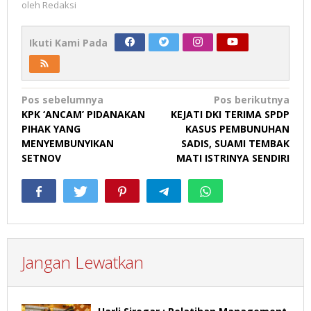
oleh
Redaksi
Ikuti Kami Pada
Navigasi
Pos sebelumnya
Pos berikutnya
KPK ‘ANCAM’ PIDANAKAN
KEJATI DKI TERIMA SPDP
pos
PIHAK YANG
KASUS PEMBUNUHAN
MENYEMBUNYIKAN
SADIS, SUAMI TEMBAK
SETNOV
MATI ISTRINYA SENDIRI
Jangan Lewatkan